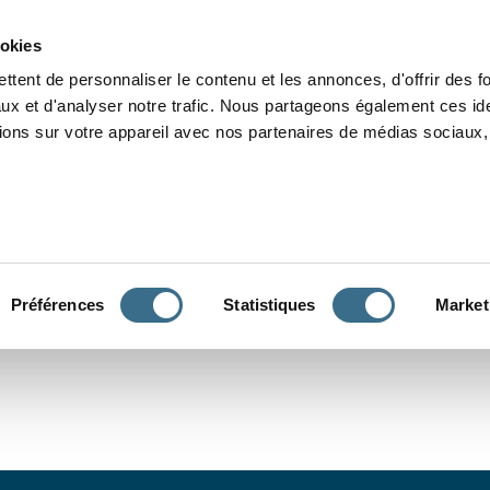
Grammaire
Orthographe
Dictée
Lecture
Vocabulaire
Divers
Par
ookies
ttent de personnaliser le contenu et les annonces, d'offrir des f
ux et d'analyser notre trafic. Nous partageons également ces ide
tions sur votre appareil avec nos partenaires de médias sociaux, 
CONJUGUER
Préférences
Statistiques
Market