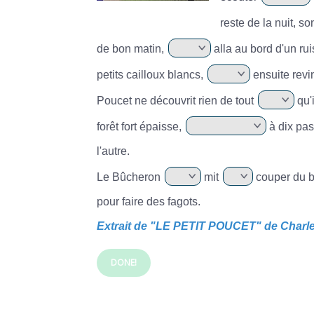
reste de la nuit, s
de bon matin,
alla au bord d'un ru
petits cailloux blancs,
ensuite revi
Poucet ne découvrit rien de tout
qu'i
forêt fort épaisse,
à dix pas
l'autre.
Le Bûcheron
mit
couper du b
pour faire des fagots.
Extrait de "LE PETIT POUCET" de Charles
DONE!