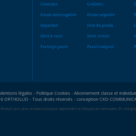
Contraire
Couleurs
D
Forme interrogative
Forme négative
F
Imparfait
Jeux du pendu
L
Mots à caser
Mots croisés
M
Participe passé
Passé composé
P
Mentions légales
-
Politique Cookies
-
Abonnement classe et individue
6 ORTHOLUD - Tous droits réservés - conception
CKD-COMMUNIC
tholud.com, jeux et exercices pour apprendre le français en s'amusant. Et c'est grat