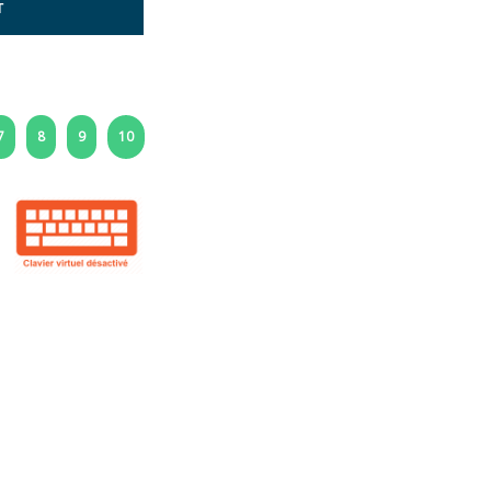
T
7
8
9
10