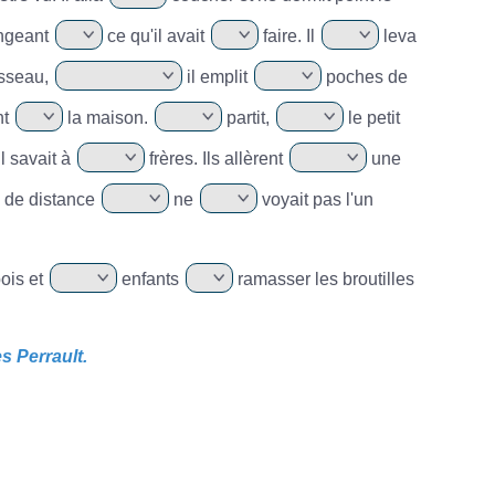
ongeant
ce qu'il avait
faire. Il
leva
isseau,
il emplit
poches de
nt
la maison.
partit,
le petit
l savait à
frères. Ils allèrent
une
 de distance
ne
voyait pas l'un
ois et
enfants
ramasser les broutilles
 Perrault.