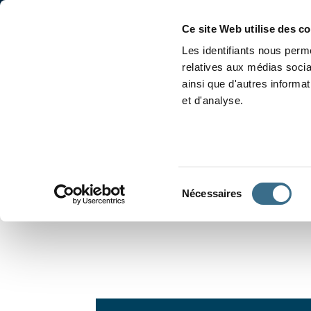
Accueil
Conjugaison
Ce site Web utilise des c
Les identifiants nous perme
relatives aux médias socia
ainsi que d'autres informa
et d'analyse.
APPRENDRE À CONJUGUER
Sélection
Nécessaires
du
consentement