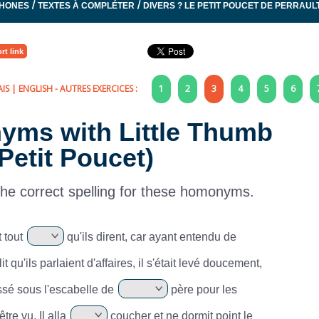
/
/
PHONES
TEXTES À COMPLÉTER
DIVERS ? LE PETIT POUCET DE PERRAUL
rt link
IS
|
ENGLISH
- AUTRES EXERCICES :
1
2
3
4
5
6
nyms with Little Thumb
 Petit Poucet)
 the correct spelling for these homonyms.
t tout
qu'ils dirent, car ayant entendu de
lit qu'ils parlaient d'affaires, il s'était levé doucement,
issé sous l'escabelle de
père pour les
être vu. Il alla
coucher et ne dormit point le