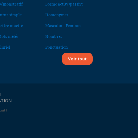
émonstratif
Forme active/passive
utur simple
Homonymes
ettre muette
Masculin - Féminin
ots mêlés
Nombres
luriel
Ponctuation
Voir tout
l
ATION
uit !