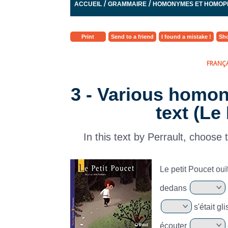
/
/
ACCUEIL
GRAMMAIRE
HOMONYMES ET HOMO
Print
Send to a friend
I found a mistake !
Sho
FRANÇA
3 - Various homo
text (Le
In this text by Perrault, choose
Le petit Poucet ouï
dedans
s'était gl
écouter