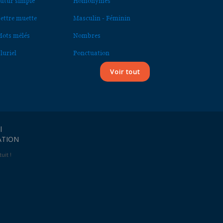
utur simple
Homonymes
ettre muette
Masculin - Féminin
ots mêlés
Nombres
luriel
Ponctuation
Voir tout
l
ATION
uit !