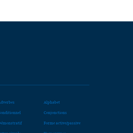
dverbes
Alphabet
onditionnel
Conjonctions
émonstratif
Forme active/passive