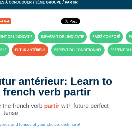
/
/
ES À CONJUGUER
3ÈME GROUPE
PARTIR
rt link
ENT DE L'INDICATIF
IMPARFAIT DE L'INDICATIF
PASSÉ COMPOSÉ
P
MPLE
FUTUR ANTÉRIEUR
PRÉSENT DU CONDITIONNEL
PRÉSENT DU
utur antérieur: Learn to
 french verb partir
e the french verb
partir
with future perfect
tense
verbs and tenses of your choice, click here!