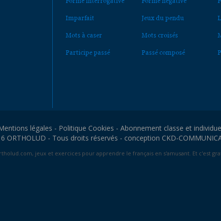
Forme interrogative
Forme négative
F
Imparfait
Jeux du pendu
L
Mots à caser
Mots croisés
M
Participe passé
Passé composé
P
Mentions légales
-
Politique Cookies
-
Abonnement classe et individue
6 ORTHOLUD - Tous droits réservés - conception
CKD-COMMUNIC
tholud.com, jeux et exercices pour apprendre le français en s'amusant. Et c'est grat