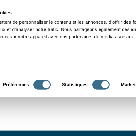
Grammaire
Orthographe
Dictée
Lecture
Vocabulaire
Divers
Par
ookies
ttent de personnaliser le contenu et les annonces, d'offrir des f
ux et d'analyser notre trafic. Nous partageons également ces ide
tions sur votre appareil avec nos partenaires de médias sociaux, 
CONJUGUER
Préférences
Statistiques
Market