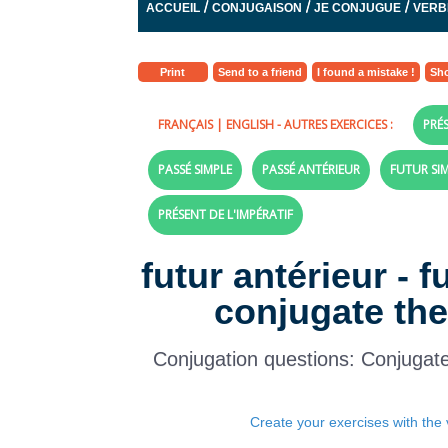
/
/
/
ACCUEIL
CONJUGAISON
JE CONJUGUE
VERB
Print
Send to a friend
I found a mistake !
Sho
FRANÇAIS
|
ENGLISH
- AUTRES EXERCICES :
PRÉS
PASSÉ SIMPLE
PASSÉ ANTÉRIEUR
FUTUR SI
PRÉSENT DE L'IMPÉRATIF
futur antérieur - f
conjugate the
Conjugation questions: Conjugat
Create your exercises with the 