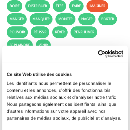
BOIRE
DISTRIBUER
ÊTRE
FAIRE
IMAGINER
MANGER
MANQUER
MONTER
NAGER
PORTER
POUVOIR
RÉUSSIR
RÊVER
S'ENRHUMER
SE PLAINDRE
VENIR
imaginer - Imparfait de l'indicatif:
Conjugate the french verb imaginer
Ce site Web utilise des cookies
Les identifiants nous permettent de personnaliser le
French conjugation exercise: Complete these
contenu et les annonces, d'offrir des fonctionnalités
sentences, as in the example, with imperfect
relatives aux médias sociaux et d'analyser notre trafic.
tense for all persons.
Nous partageons également ces identifiants, ainsi que
d'autres informations sur votre appareil avec nos
See the conjugation of the French verb imaginer
partenaires de médias sociaux, de publicité et d'analyse.