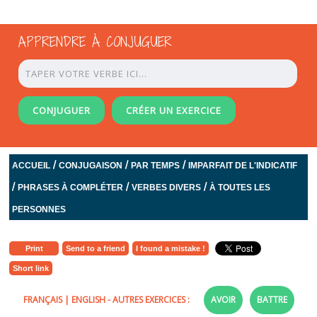
APPRENDRE À CONJUGUER
CONJUGUER
CRÉER UN EXERCICE
/
/
/
ACCUEIL
CONJUGAISON
PAR TEMPS
IMPARFAIT DE L'INDICATIF
/
/
/
PHRASES À COMPLÉTER
VERBES DIVERS
À TOUTES LES
PERSONNES
Print
Send to a friend
I found a mistake !
Short link
FRANÇAIS
|
ENGLISH
- AUTRES EXERCICES :
AVOIR
BATTRE