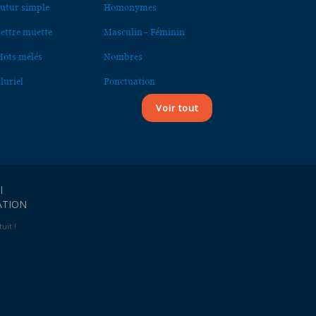
utur simple
Homonymes
ettre muette
Masculin - Féminin
ots mêlés
Nombres
luriel
Ponctuation
Voir tout
l
ATION
uit !