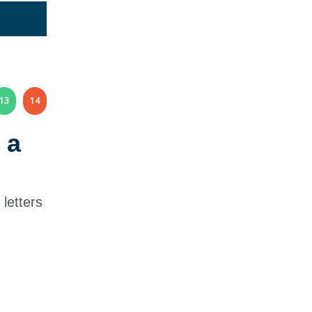
13
14
 a
letters