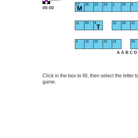
17
26
23
19
1
25
5
M
00:00
11
20
9
22
26
21
T
4
15
25
22
21
24
A
À
B
C
D
Click in the box to fill, then select the letter
game.