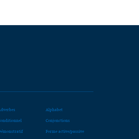
dverbes
Alphabet
onditionnel
Conjonctions
émonstratif
Forme active/passive