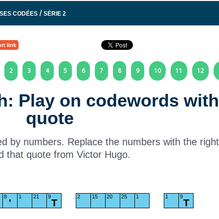
/
SES CODÉES
SÉRIE 2
rt link
2
3
4
5
6
7
8
9
10
11
12
ch: Play on codewords with
quote
aced by numbers. Replace the numbers with the right 
d that quote from Victor Hugo.
8
1
21
9
2
15
20
25
1
1
9
'
T
T