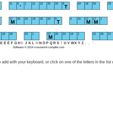
11
8
1
21
22
25
20
9
24
18
20
23
'
T
17
26
20
19
25
20
9
4
15
17
17
1
M
T
M
M
18
20
23
1
17
26
23
19
1
22
26
21
M
E
É
È
F
G
H
I
J
K
L
M
N
O
P
Q
R
S
T
U
V
W
X
Y
Z
.
,
'
Software © 2014
crossword-compiler.com
 to add with your keyboard, or click on one of the letters in the list