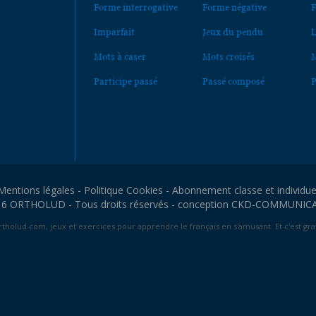
Forme interrogative
Forme négative
F
Imparfait
Jeux du pendu
L
Mots à caser
Mots croisés
M
Participe passé
Passé composé
P
Mentions légales
-
Politique Cookies
-
Abonnement classe et individue
6 ORTHOLUD - Tous droits réservés - conception
CKD-COMMUNIC
tholud.com, jeux et exercices pour apprendre le français en s'amusant. Et c'est grat