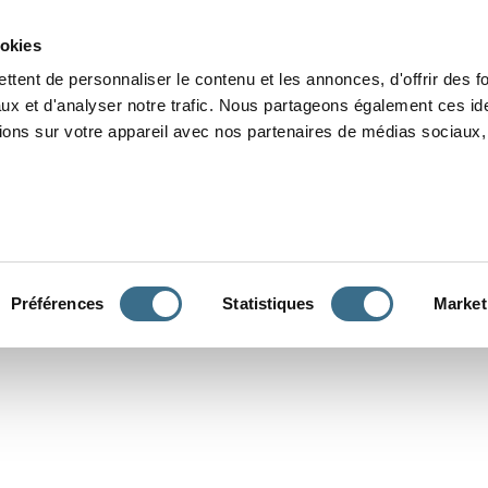
Grammaire
Orthographe
Dictée
Lecture
Vocabulaire
Divers
Par
ookies
ttent de personnaliser le contenu et les annonces, d'offrir des f
ux et d'analyser notre trafic. Nous partageons également ces ide
tions sur votre appareil avec nos partenaires de médias sociaux, 
CONJUGUER
Préférences
Statistiques
Market