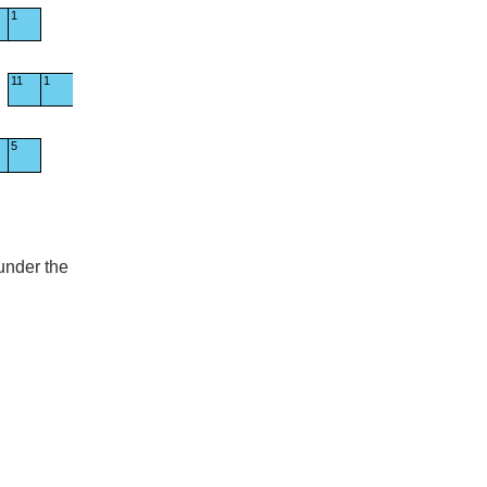
1
11
1
5
 under the