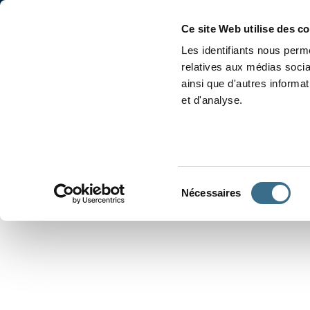
Accueil
Conjugaison
Ce site Web utilise des c
Les identifiants nous perme
relatives aux médias socia
ainsi que d'autres informa
et d'analyse.
APPRENDRE À CONJUGUER
Sélection
Nécessaires
du
consentement