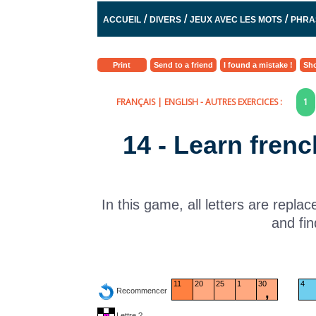
/
/
/
ACCUEIL
DIVERS
JEUX AVEC LES MOTS
PHRA
Print
Send to a friend
I found a mistake !
Sho
FRANÇAIS
|
ENGLISH
- AUTRES EXERCICES :
1
14 - Learn fren
In this game, all letters are repl
and fin
11
20
25
1
30
4
,
Recommencer
Lettre ?