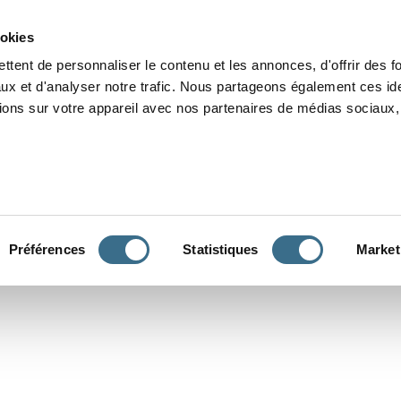
Grammaire
Orthographe
Dictée
Lecture
Vocabulaire
Divers
Par
ookies
ttent de personnaliser le contenu et les annonces, d'offrir des f
ux et d'analyser notre trafic. Nous partageons également ces ide
tions sur votre appareil avec nos partenaires de médias sociaux, 
CONJUGUER
Préférences
Statistiques
Market