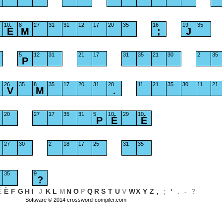
10
8
27
31
31
12
17
20
35
16
19
35
É
M
;
J
5
12
31
21
17
31
35
21
30
2
35
P
26
35
8
35
17
20
31
28
11
21
35
30
11
21
V
M
.
20
27
17
35
31
5
10
29
10
P
É
É
27
30
2
18
17
25
31
35
35
9
?
É
È
F
G
H
I
J
K
L
M
N
O
P
Q
R
S
T
U
V
W
X
Y
Z
,
;
'
.
-
?
Software © 2014
crossword-compiler.com