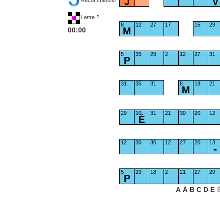
J
V
Lettre ?
8
12
27
17
15
29
M
00:00
5
35
29
2
12
27
31
P
31
35
31
8
18
21
M
29
10
31
21
30
20
12
É
12
30
30
12
27
20
13
-
5
29
18
2
21
27
29
P
A
À
B
C
D
E