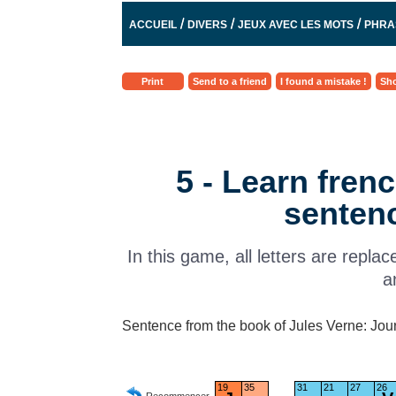
/
/
/
ACCUEIL
DIVERS
JEUX AVEC LES MOTS
PHRA
Print
Send to a friend
I found a mistake !
Sho
5 - Learn fren
senten
In this game, all letters are repl
a
Sentence from the book of Jules Verne: Journ
19
35
31
21
27
26
Recommencer