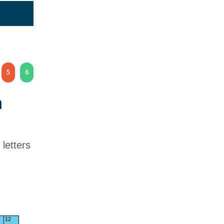
5
6
h
letters
12