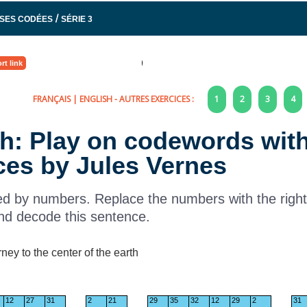
/
SES CODÉES
SÉRIE 3
rt link
FRANÇAIS
|
ENGLISH
- AUTRES EXERCICES :
1
2
3
4
ch: Play on codewords wit
ces by Jules Vernes
aced by numbers. Replace the numbers with the right 
nd decode this sentence.
ey to the center of the earth
12
27
31
2
21
29
35
32
12
29
2
31