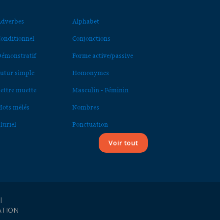
dverbes
Alphabet
onditionnel
Conjonctions
émonstratif
Forme active/passive
utur simple
Homonymes
ettre muette
Masculin - Féminin
ots mêlés
Nombres
luriel
Ponctuation
Voir tout
l
ATION