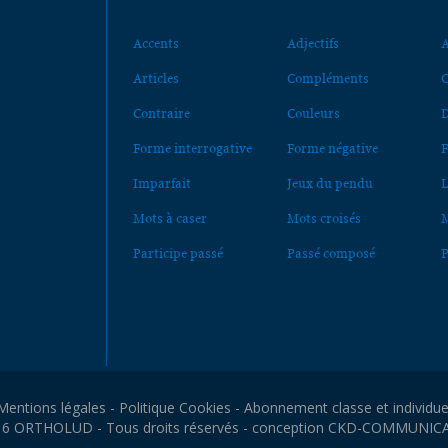
Accents
Adjectifs
A
Articles
Compléments
C
Contraire
Couleurs
D
Forme interrogative
Forme négative
F
Imparfait
Jeux du pendu
L
Mots à caser
Mots croisés
M
Participe passé
Passé composé
P
Mentions légales
-
Politique Cookies
-
Abonnement classe et individue
6 ORTHOLUD - Tous droits réservés - conception
CKD-COMMUNIC