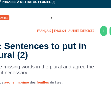
/
PHRASES À METTRE AU PLURIEL (2)
rt link
FRANÇAIS
|
ENGLISH
- AUTRES EXERCICES :
1
: Sentences to put in
ural (2)
 missing words in the plural and agree the
 if necessary.
ous
avons imprimé
des
feuilles
du livret.