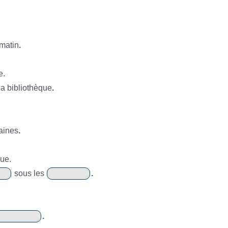
matin
.
e.
la bibliothèque
.
aines
.
ue.
sous les
.
.