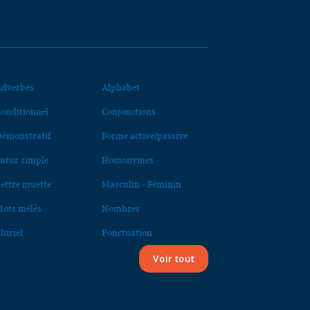
dverbes
Alphabet
onditionnel
Conjonctions
émonstratif
Forme active/passive
utur simple
Homonymes
ettre muette
Masculin - Féminin
ots mêlés
Nombres
luriel
Ponctuation
Voir tout