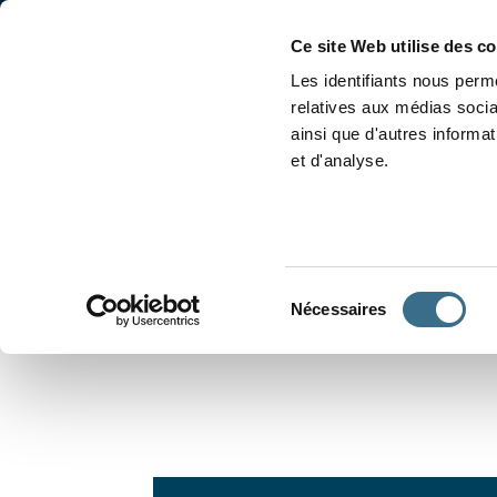
Accueil
Conjugaison
Ce site Web utilise des c
Les identifiants nous perme
relatives aux médias socia
ainsi que d'autres informa
et d'analyse.
APPRENDRE À CONJUGUER
Sélection
Nécessaires
du
consentement