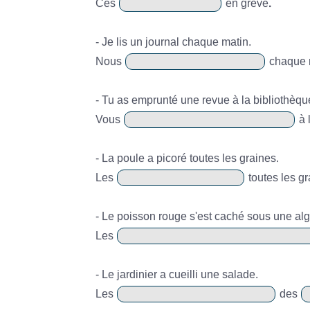
Ces
en grève
.
- Je lis un journal chaque matin.
Nous
chaque 
- Tu as emprunté une revue à la bibliothèqu
Vous
à 
- La poule a picoré toutes les graines.
Les
toutes les gr
- Le poisson rouge s'est caché sous une alg
Les
- Le jardinier a cueilli une salade.
Les
des