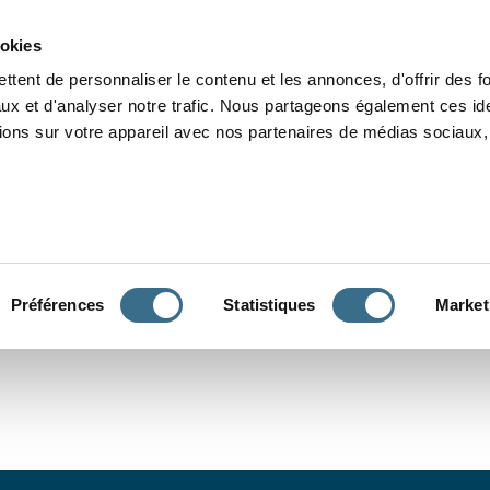
Grammaire
Orthographe
Dictée
Lecture
Vocabulaire
Divers
Par
ookies
ttent de personnaliser le contenu et les annonces, d'offrir des f
ux et d'analyser notre trafic. Nous partageons également ces ide
tions sur votre appareil avec nos partenaires de médias sociaux, 
CONJUGUER
Préférences
Statistiques
Market