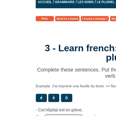
/
/
/
ACCUEIL
GRAMMAIRE
LES NOMS
LE PLURIEL
Print
Send to a friend
I found a mistake !
Sho
3 - Learn french
pl
Complete these sentences. Put the
verb
Example: J'ai imprimé une feuille du livret. => N
- Cet hôpital est en grève.