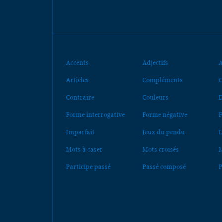
Accents
Adjectifs
A
Articles
Compléments
C
Contraire
Couleurs
D
Forme interrogative
Forme négative
F
Imparfait
Jeux du pendu
L
Mots à caser
Mots croisés
M
Participe passé
Passé composé
P