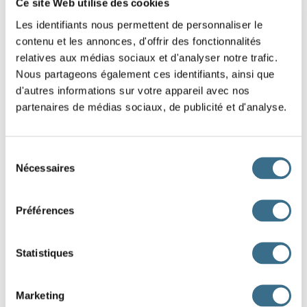
click here!
Ce site Web utilise des cookies
Les identifiants nous permettent de personnaliser le
Question 1.
contenu et les annonces, d'offrir des fonctionnalités
pouvoir - Conditionnel Présent
relatives aux médias sociaux et d'analyser notre trafic.
vous
Nous partageons également ces identifiants, ainsi que
d'autres informations sur votre appareil avec nos
Question 2.
partenaires de médias sociaux, de publicité et d'analyse.
pouvoir - Conditionnel Présent
ils
Sélection
Question 3.
Nécessaires
du
pouvoir - Conditionnel Présent
consentement
je
Préférences
Question 4.
pouvoir - Conditionnel Présent
Statistiques
nous
Question 5.
Marketing