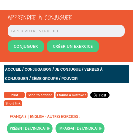
APPRENDRE À CONJUGUER
CONJUGUER
CRÉER UN EXERCICE
/
/
/
ACCUEIL
CONJUGAISON
JE CONJUGUE
VERBES À
/
/
CONJUGUER
3ÈME GROUPE
POUVOIR
Print
Send to a friend
I found a mistake !
Short link
FRANÇAIS
|
ENGLISH
- AUTRES EXERCICES :
PRÉSENT DE L'INDICATIF
IMPARFAIT DE L'INDICATIF