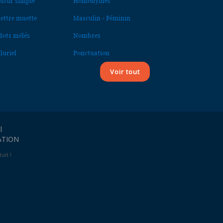
utur simple
Homonymes
ettre muette
Masculin - Féminin
ots mêlés
Nombres
luriel
Ponctuation
Voir tout
l
ATION
uit !