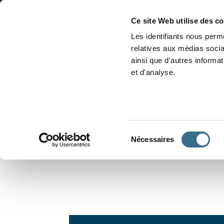
Accueil
Conjugaison
Ce site Web utilise des c
Les identifiants nous perme
relatives aux médias socia
ainsi que d'autres informa
et d'analyse.
APPRENDRE À CONJUGUER
Sélection
Nécessaires
du
consentement