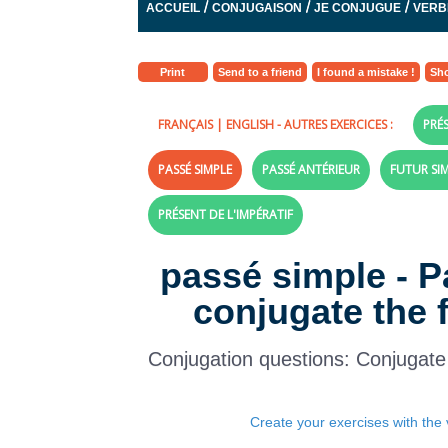
/
/
/
ACCUEIL
CONJUGAISON
JE CONJUGUE
VERB
Print
Send to a friend
I found a mistake !
Sho
FRANÇAIS
|
ENGLISH
- AUTRES EXERCICES :
PRÉS
PASSÉ SIMPLE
PASSÉ ANTÉRIEUR
FUTUR SI
PRÉSENT DE L'IMPÉRATIF
passé simple - P
conjugate the 
Conjugation questions: Conjugate
Create your exercises with the 