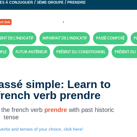
/
/
ES À CONJUGUER
3ÈME GROUPE
PRENDRE
rt link
ENT DE L'INDICATIF
IMPARFAIT DE L'INDICATIF
PASSÉ COMPOSÉ
P
MPLE
FUTUR ANTÉRIEUR
PRÉSENT DU CONDITIONNEL
PRÉSENT DU
assé simple: Learn to
french verb prendre
 the french verb
prendre
with past historic
tense
verbs and tenses of your choice, click here!