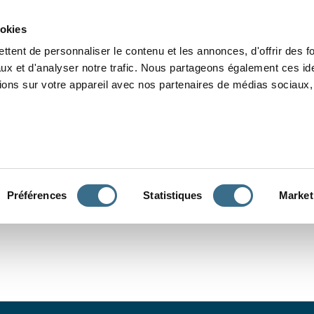
Grammaire
Orthographe
Dictée
Lecture
Vocabulaire
Divers
Par
ookies
ttent de personnaliser le contenu et les annonces, d'offrir des f
ux et d'analyser notre trafic. Nous partageons également ces ide
tions sur votre appareil avec nos partenaires de médias sociaux, 
CONJUGUER
Préférences
Statistiques
Market