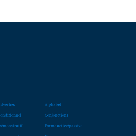
dverbes
Alphabet
onditionnel
Conjonctions
émonstratif
Forme active/passive