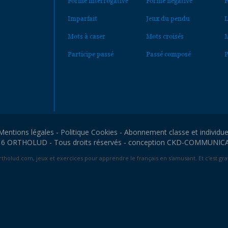
Forme interrogative
Forme négative
F
Imparfait
Jeux du pendu
L
Mots à caser
Mots croisés
M
Participe passé
Passé composé
P
Mentions légales
-
Politique Cookies
-
Abonnement classe et individue
6 ORTHOLUD - Tous droits réservés - conception
CKD-COMMUNIC
tholud.com, jeux et exercices pour apprendre le français en s'amusant. Et c'est grat