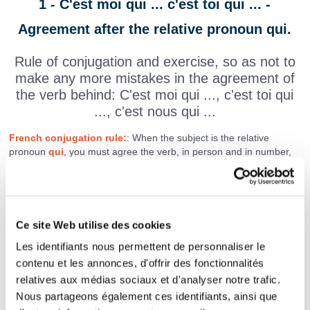
1 - C'est moi qui ... c'est toi qui ... -
Agreement after the relative pronoun qui.
Rule of conjugation and exercise, so as not to
make any more mistakes in the agreement of
the verb behind: C'est moi qui ..., c'est toi qui
..., c'est nous qui ...
French conjugation rule:
: When the subject is the relative
pronoun
qui
, you must agree the verb, in person and in number,
with the antecedent of this pronoun.
After: c’est moi, c'est toi, c'est lui qui..., we must agree the verb
with the pronoun moi (je), toi (tu), lui (il), etc....
To remember
: C'est moi qui = je, c'est toi qui = tu, c'est lui/elle qui
= il/elle, c'est nous qui = nous, c'est vous qui = vous, ce sont eux
Ce site Web utilise des cookies
qui = ils.
Les identifiants nous permettent de personnaliser le
Examples: C'est
moi
qui
suis
le plus grand. Ce sont
eux
qui
ont
acheté les tickets.
Agree verbs in parentheses in the present
contenu et les annonces, d'offrir des fonctionnalités
tense.
relatives aux médias sociaux et d'analyser notre trafic.
Nous partageons également ces identifiants, ainsi que
C'est moi qui
(avoir)
ton stylo.