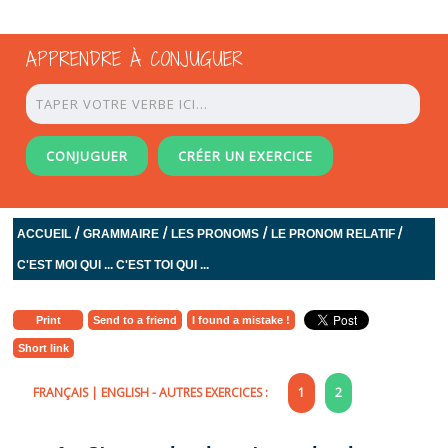
APPRENDRE À CONJUGUER
CONJUGUER
CRÉER UN EXERCICE
/
/
/
/
ACCUEIL
GRAMMAIRE
LES PRONOMS
LE PRONOM RELATIF
C'EST MOI QUI ... C'EST TOI QUI ...
Print
Send to a friend
I found a mistake !
Short link
FRANÇAIS
|
ENGLISH
- AUTRES EXERCICES :
1
2