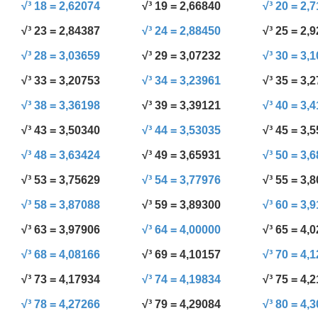
√³ 18 = 2,62074
√³ 19 = 2,66840
√³ 20 = 2,
√³ 23 = 2,84387
√³ 24 = 2,88450
√³ 25 = 2,
√³ 28 = 3,03659
√³ 29 = 3,07232
√³ 30 = 3,
√³ 33 = 3,20753
√³ 34 = 3,23961
√³ 35 = 3,
√³ 38 = 3,36198
√³ 39 = 3,39121
√³ 40 = 3,
√³ 43 = 3,50340
√³ 44 = 3,53035
√³ 45 = 3,
√³ 48 = 3,63424
√³ 49 = 3,65931
√³ 50 = 3,
√³ 53 = 3,75629
√³ 54 = 3,77976
√³ 55 = 3,
√³ 58 = 3,87088
√³ 59 = 3,89300
√³ 60 = 3,
√³ 63 = 3,97906
√³ 64 = 4,00000
√³ 65 = 4,
√³ 68 = 4,08166
√³ 69 = 4,10157
√³ 70 = 4,
√³ 73 = 4,17934
√³ 74 = 4,19834
√³ 75 = 4,
√³ 78 = 4,27266
√³ 79 = 4,29084
√³ 80 = 4,