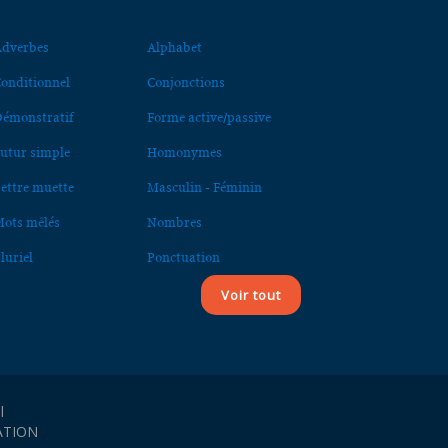
dverbes
Alphabet
onditionnel
Conjonctions
émonstratif
Forme active/passive
utur simple
Homonymes
ettre muette
Masculin - Féminin
ots mêlés
Nombres
luriel
Ponctuation
Voir tout
l
ATION