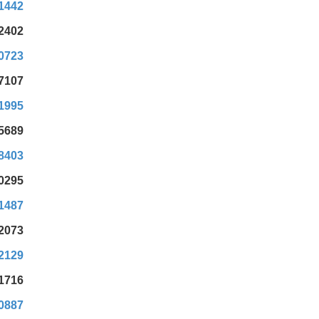
71442
92402
10723
27107
41995
55689
68403
80295
91487
02073
12129
21716
30887