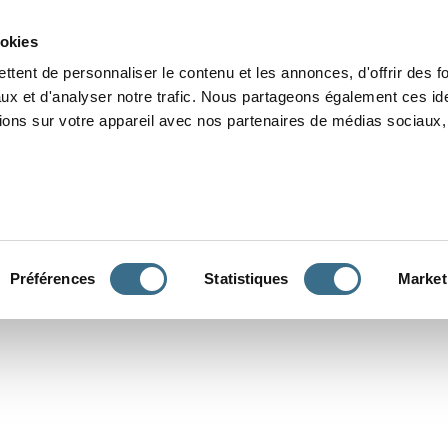
Grammaire
Orthographe
Dictée
Lecture
Vocabulaire
Divers
Par
ookies
ttent de personnaliser le contenu et les annonces, d'offrir des f
ux et d'analyser notre trafic. Nous partageons également ces ide
tions sur votre appareil avec nos partenaires de médias sociaux, 
CONJUGUER
Préférences
Statistiques
Market