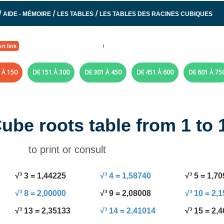
/
/
/
AIDE - MÉMOIRE
LES TABLES
LES TABLES DES RACINES CUBIQUES
rt link
 À 150
DE 151 À 300
DE 301 À 450
DE 451 À 600
DE 601 À 75
Cube roots table from 1 to 
to print or consult
√³ 3 = 1,44225
√³ 4 = 1,58740
√³ 5 = 1,7
√³ 8 = 2,00000
√³ 9 = 2,08008
√³ 10 = 2,
√³ 13 = 2,35133
√³ 14 = 2,41014
√³ 15 = 2,