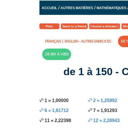
/
/
ACCUEIL
AUTRES MATIÈRES
MATHÉMATIQUES
Print
Send to a friend
I found a mistake !
Sho
FRANÇAIS
|
ENGLISH
- AUTRES EXERCICES :
DE 1
DE 901 À 1050
de 1 à 150 - 
√³ 1 = 1,00000
√³ 2 = 1,25992
√³ 6 = 1,81712
√³ 7 = 1,91293
√³ 11 = 2,22398
√³ 12 = 2,28943