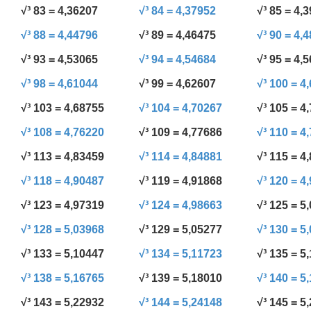
√³ 83 = 4,36207
√³ 84 = 4,37952
√³ 85 = 4,
√³ 88 = 4,44796
√³ 89 = 4,46475
√³ 90 = 4,
√³ 93 = 4,53065
√³ 94 = 4,54684
√³ 95 = 4,
√³ 98 = 4,61044
√³ 99 = 4,62607
√³ 100 = 4
√³ 103 = 4,68755
√³ 104 = 4,70267
√³ 105 = 4
√³ 108 = 4,76220
√³ 109 = 4,77686
√³ 110 = 4
√³ 113 = 4,83459
√³ 114 = 4,84881
√³ 115 = 4
√³ 118 = 4,90487
√³ 119 = 4,91868
√³ 120 = 4
√³ 123 = 4,97319
√³ 124 = 4,98663
√³ 125 = 5
√³ 128 = 5,03968
√³ 129 = 5,05277
√³ 130 = 5
√³ 133 = 5,10447
√³ 134 = 5,11723
√³ 135 = 5
√³ 138 = 5,16765
√³ 139 = 5,18010
√³ 140 = 5
√³ 143 = 5,22932
√³ 144 = 5,24148
√³ 145 = 5