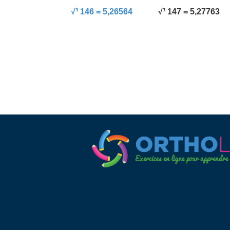
√³ 146 = 5,26564
√³ 147 = 5,27763