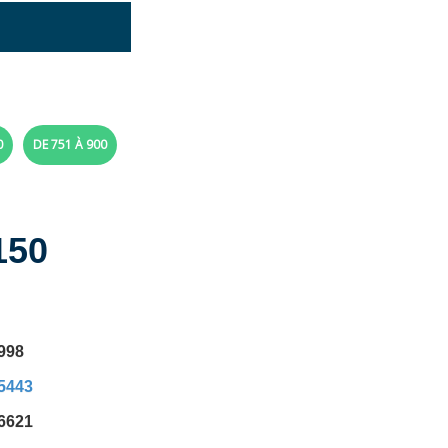
0
DE 751 À 900
150
0998
15443
46621