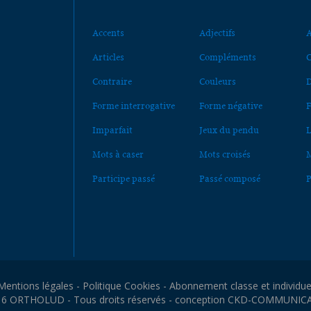
Accents
Adjectifs
A
Articles
Compléments
C
Contraire
Couleurs
D
Forme interrogative
Forme négative
F
Imparfait
Jeux du pendu
L
Mots à caser
Mots croisés
M
Participe passé
Passé composé
P
Mentions légales
-
Politique Cookies
-
Abonnement classe et individue
6 ORTHOLUD - Tous droits réservés - conception
CKD-COMMUNIC