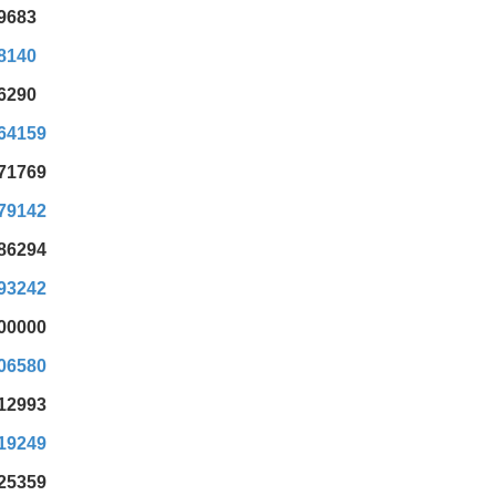
39683
48140
56290
,64159
,71769
,79142
,86294
,93242
,00000
,06580
,12993
,19249
,25359