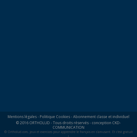
Mentions légales
-
Politique Cookies
-
Abonnement classe et individuel
© 2016 ORTHOLUD - Tous droits réservés - conception
CKD-
COMMUNICATION
© Ortholud.com, jeux et exercices pour apprendre le français en s'amusant. Et c'est gratuit
!