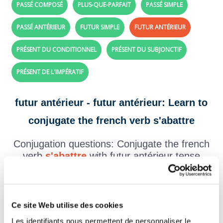
PASSÉ COMPOSÉ
PLUS-QUE-PARFAIT
PASSÉ SIMPLE
PASSÉ ANTÉRIEUR
FUTUR SIMPLE
FUTUR ANTÉRIEUR
PRÉSENT DU CONDITIONNEL
PRÉSENT DU SUBJONCTIF
PRÉSENT DE L'IMPÉRATIF
futur antérieur - futur antérieur: Learn to
conjugate the french verb s'abattre
Conjugation questions: Conjugate the french
verb
s'abattre
with futur antérieur tense
Create your exercises with the verbs and tenses of your choice,
click here!
Question 1.
Ce site Web utilise des cookies
s'abattre - Indicatif Futur antérieur
Les identifiants nous permettent de personnaliser le