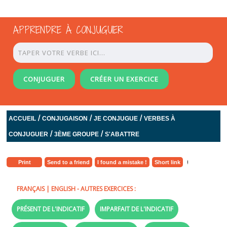
APPRENDRE À CONJUGUER
CONJUGUER
CRÉER UN EXERCICE
/
/
/
ACCUEIL
CONJUGAISON
JE CONJUGUE
VERBES À
/
/
CONJUGUER
3ÈME GROUPE
S'ABATTRE
Print
Send to a friend
I found a mistake !
Short link
FRANÇAIS
|
ENGLISH
- AUTRES EXERCICES :
PRÉSENT DE L'INDICATIF
IMPARFAIT DE L'INDICATIF