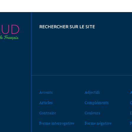
RECHERCHER SUR LE SITE
Accents
Adjectifs
A
Articles
Compléments
C
Contraire
Couleurs
D
Forme interrogative
Forme négative
F