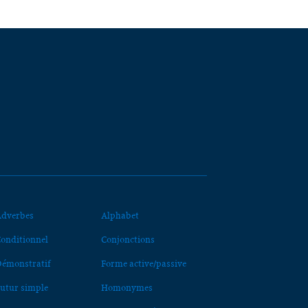
dverbes
Alphabet
onditionnel
Conjonctions
émonstratif
Forme active/passive
utur simple
Homonymes