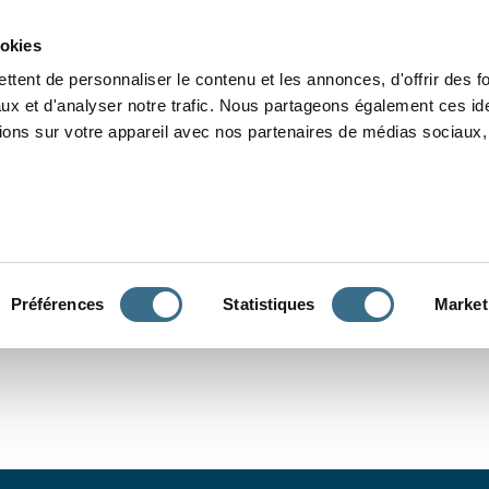
Grammaire
Orthographe
Dictée
Lecture
Vocabulaire
Divers
Par
ookies
ttent de personnaliser le contenu et les annonces, d'offrir des f
ux et d'analyser notre trafic. Nous partageons également ces ide
tions sur votre appareil avec nos partenaires de médias sociaux, 
CONJUGUER
Préférences
Statistiques
Market