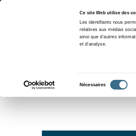
Accueil
Conjugaison
Ce site Web utilise des c
Les identifiants nous perme
relatives aux médias socia
ainsi que d'autres informa
et d'analyse.
APPRENDRE À CONJUGUER
Sélection
Nécessaires
du
consentement