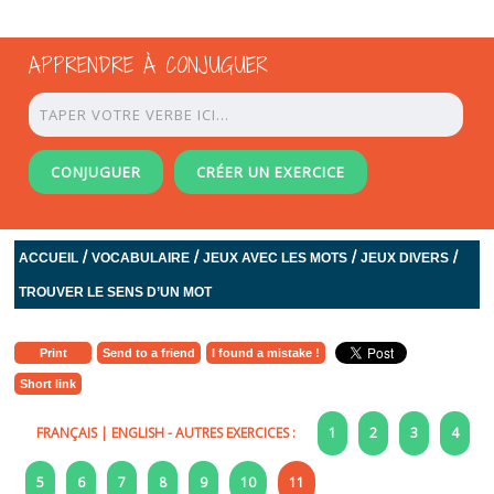
APPRENDRE À CONJUGUER
CONJUGUER
CRÉER UN EXERCICE
/
/
/
/
ACCUEIL
VOCABULAIRE
JEUX AVEC LES MOTS
JEUX DIVERS
TROUVER LE SENS D’UN MOT
Print
Send to a friend
I found a mistake !
Short link
FRANÇAIS
|
ENGLISH
- AUTRES EXERCICES :
1
2
3
4
5
6
7
8
9
10
11