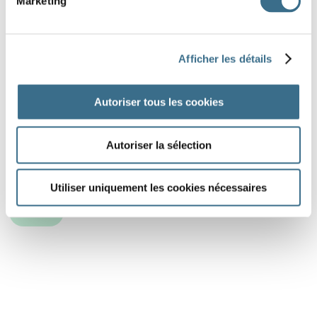
Marketing
9
- Le peintre a esquissé le paysage en quelques minutes.
Que veut dire
“esquissé”
? :
Afficher les détails
10
- Le randonneur a atteint le sommet de la montagne.
Autoriser tous les cookies
Que veut dire
“sommet”
? :
Autoriser la sélection
Utiliser uniquement les cookies nécessaires
DONE!