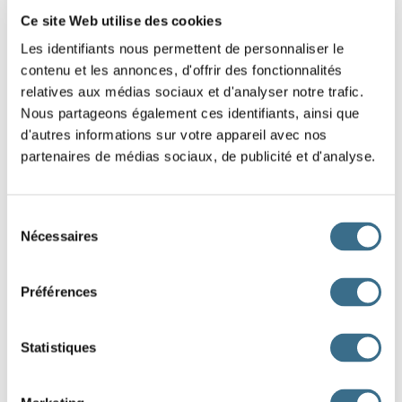
4
- Les élèves ont observé une expérience en classe.
Ce site Web utilise des cookies
Que veut dire
“observé”
? :
Les identifiants nous permettent de personnaliser le
contenu et les annonces, d'offrir des fonctionnalités
relatives aux médias sociaux et d'analyser notre trafic.
5
- Le brouillard rendait la route invisible.
Nous partageons également ces identifiants, ainsi que
Que veut dire
“brouillard”
? :
d'autres informations sur votre appareil avec nos
partenaires de médias sociaux, de publicité et d'analyse.
6
- La foule avançait lentement dans la rue.
Que veut dire
“foule”
? :
Sélection
Nécessaires
du
consentement
7
- Le voleur s’est enfui avant l’arrivée de la police.
Préférences
Que veut dire
“enfui”
? :
Statistiques
8
- La lumière traversait les rideaux.
Que veut dire
“traversait”
? :