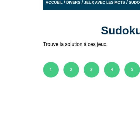
/
/
/
ACCUEIL
DIVERS
JEUX AVEC LES MOTS
SUDO
Sudoku 
Trouve la solution à ces jeux.
1
2
3
4
5