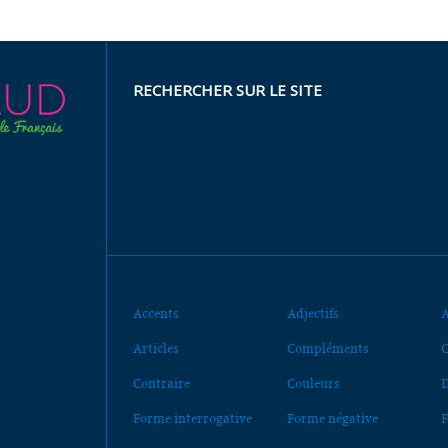
RECHERCHER SUR LE SITE
Accents
Adjectifs
A
Articles
Compléments
C
Contraire
Couleurs
D
Forme interrogative
Forme négative
F