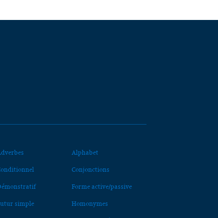
dverbes
Alphabet
onditionnel
Conjonctions
émonstratif
Forme active/passive
utur simple
Homonymes