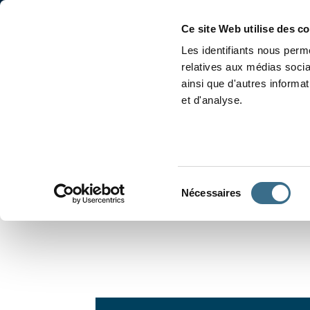
Accueil
Conjugaison
Ce site Web utilise des c
Les identifiants nous perme
relatives aux médias socia
ainsi que d'autres informa
et d'analyse.
APPRENDRE À CONJUGUER
Sélection
Nécessaires
du
consentement