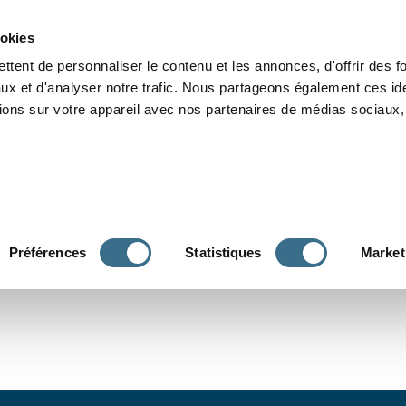
Grammaire
Orthographe
Dictée
Lecture
Vocabulaire
Divers
Par
ookies
ttent de personnaliser le contenu et les annonces, d'offrir des f
ux et d'analyser notre trafic. Nous partageons également ces ide
tions sur votre appareil avec nos partenaires de médias sociaux, 
CONJUGUER
Préférences
Statistiques
Market