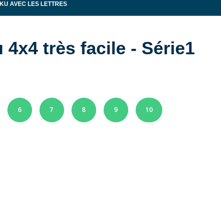
KU AVEC LES LETTRES
4x4 très facile - Série1
6
7
8
9
10