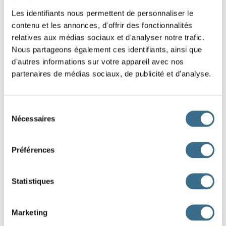
Question 1.
Les identifiants nous permettent de personnaliser le
suivre - Conditionnel Présent
contenu et les annonces, d'offrir des fonctionnalités
tu
relatives aux médias sociaux et d'analyser notre trafic.
Nous partageons également ces identifiants, ainsi que
Question 2.
d'autres informations sur votre appareil avec nos
suivre - Conditionnel Présent
partenaires de médias sociaux, de publicité et d'analyse.
ils
Question 3.
Sélection
Nécessaires
du
suivre - Conditionnel Présent
consentement
je
Préférences
Question 4.
suivre - Conditionnel Présent
Statistiques
vous
Question 5.
Marketing
suivre - Conditionnel Présent