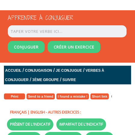
APPRENDRE À CONJUGUER
CONJUGUER
CRÉER UN EXERCICE
/
/
/
ACCUEIL
CONJUGAISON
JE CONJUGUE
VERBES À
/
/
CONJUGUER
3ÈME GROUPE
SUIVRE
Print
Send to a friend
I found a mistake !
Short link
FRANÇAIS
|
ENGLISH
- AUTRES EXERCICES :
PRÉSENT DE L'INDICATIF
IMPARFAIT DE L'INDICATIF