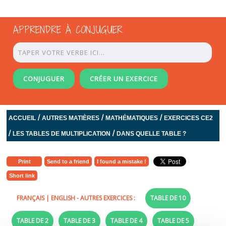
APPRENDRE À CONJUGUER
CONJUGUER
CRÉER UN EXERCICE
/
/
/
ACCUEIL
AUTRES MATIÈRES
MATHÉMATIQUES
EXERCICES CE2
/
/
LES TABLES DE MULTIPLICATION
DANS QUELLE TABLE ?
Print
Send to a friend
I found a mistake !
Short link
FRANÇAIS
|
ENGLISH
- AUTRES EXERCICES :
TABLE DE 10
TABLE DE 2
TABLE DE 3
TABLE DE 4
TABLE DE 5