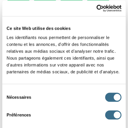
TABLE DE 6
TABLE DE 7
TABLE DE 8
TABLE DE 9
Table de 7 - Game to learn the 7 times table
Ce site Web utilise des cookies
Les identifiants nous permettent de personnaliser le
Click on the numbers that are in the 7 times
contenu et les annonces, d'offrir des fonctionnalités
table.
relatives aux médias sociaux et d'analyser notre trafic.
Nous partageons également ces identifiants, ainsi que
d'autres informations sur votre appareil avec nos
2
45
7
4
9
14
35
25
18
70
28
27
12
partenaires de médias sociaux, de publicité et d'analyse.
20
24
48
49
47
42
63
54
32
56
16
15
21
Sélection
Nécessaires
du
DONE!
consentement
Préférences