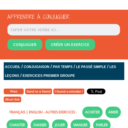
APPRENDRE À CONJUGUER
CONJUGUER
CRÉER UN EXERCICE
/
/
/
/
ACCUEIL
CONJUGAISON
PAR TEMPS
LE PASSÉ SIMPLE
LES
/
LEÇONS
EXERCICES PREMIER GROUPE
Print
Send to a friend
I found a mistake !
Short link
FRANÇAIS
|
ENGLISH
- AUTRES EXERCICES :
ACHETER
AIMER
CHANTER
DANSER
JOUER
MANGER
PARLER