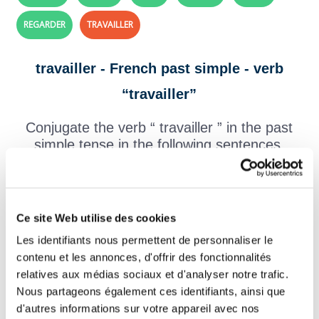
REGARDER
TRAVAILLER
travailler - French past simple - verb
“travailler”
Conjugate the verb “ travailler ” in the past
simple tense in the following sentences.
L’ouvrier
sur le chantier dès le matin.
Tu
sur ton devoir de mathématiques à
Ce site Web utilise des cookies
la maison.
Les identifiants nous permettent de personnaliser le
contenu et les annonces, d'offrir des fonctionnalités
Nous
pour terminer le projet avant la
relatives aux médias sociaux et d'analyser notre trafic.
date limite.
Nous partageons également ces identifiants, ainsi que
d'autres informations sur votre appareil avec nos
Les élèves
en silence dans la classe.