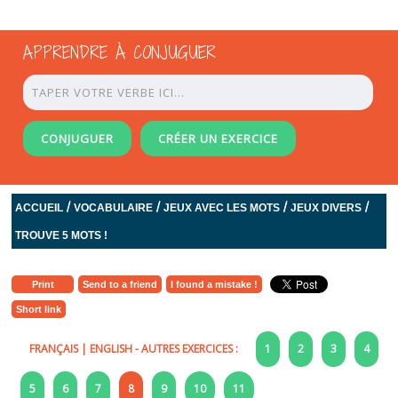
APPRENDRE À CONJUGUER
CONJUGUER
CRÉER UN EXERCICE
/
/
/
/
ACCUEIL
VOCABULAIRE
JEUX AVEC LES MOTS
JEUX DIVERS
TROUVE 5 MOTS !
Print
Send to a friend
I found a mistake !
Short link
FRANÇAIS
|
ENGLISH
- AUTRES EXERCICES :
1
2
3
4
5
6
7
8
9
10
11