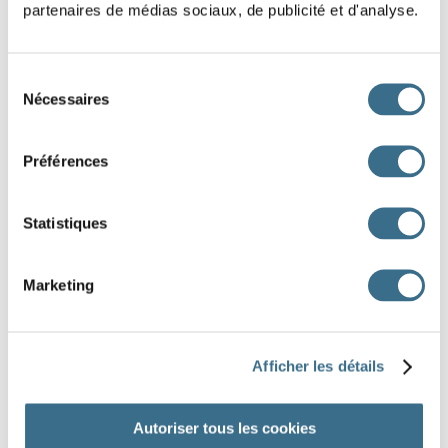
partenaires de médias sociaux, de publicité et d'analyse.
4 :
F
Sélection
Nécessaires
I
R
5 :
du
consentement
R
G
E
Préférences
H
I
I
M
U
R
C
E
I
Statistiques
Ѐ
I
R
E
M
I
N
U
N
Marketing
N
I
E
D
R
E
L
DONE!
Afficher les détails
Autoriser tous les cookies