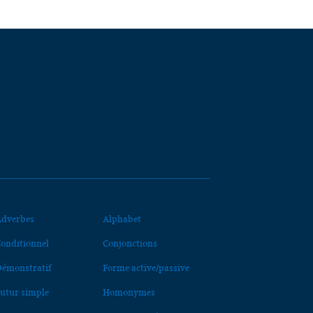
dverbes
Alphabet
onditionnel
Conjonctions
émonstratif
Forme active/passive
utur simple
Homonymes