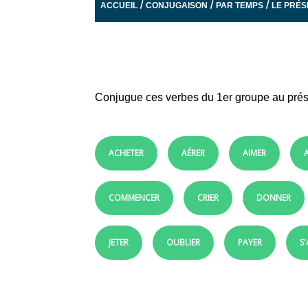
/
/
/
ACCUEIL
CONJUGAISON
PAR TEMPS
LE PRÉS
Conjugue ces verbes du 1er groupe au prés
ACHETER
AÉRER
AIMER
COMMENCER
CRIER
DONNER
JETER
OUBLIER
PAYER
S