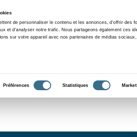
Grammaire
Orthographe
Dictée
Lecture
Vocabulaire
Divers
Par
ookies
ttent de personnaliser le contenu et les annonces, d'offrir des f
ux et d'analyser notre trafic. Nous partageons également ces ide
tions sur votre appareil avec nos partenaires de médias sociaux, 
CONJUGUER
Préférences
Statistiques
Market