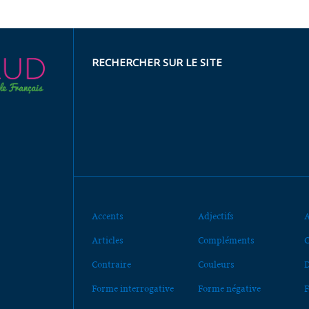
RECHERCHER SUR LE SITE
Accents
Adjectifs
A
Articles
Compléments
C
Contraire
Couleurs
D
Forme interrogative
Forme négative
F