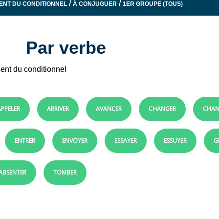
/
/
ENT DU CONDITIONNEL
À CONJUGUER
1ER GROUPE (TOUS)
Par verbe
ent du conditionnel
APPELER
ARRIVER
AVANCER
CHANGER
CHAN
ENTRER
ENVOYER
ESSAYER
ESSUYER
G
'ABSENTER
TOMBER