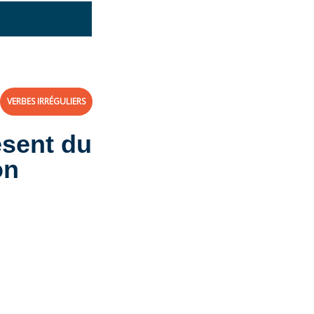
VERBES IRRÉGULIERS
ésent du
on