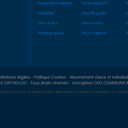
Forme interrogative
Forme négative
F
Imparfait
Jeux du pendu
L
Mots à caser
Mots croisés
M
Participe passé
Passé composé
P
Mentions légales
-
Politique Cookies
-
Abonnement classe et individue
6 ORTHOLUD - Tous droits réservés - conception
CKD-COMMUNIC
tholud.com, jeux et exercices pour apprendre le français en s'amusant. Et c'est grat