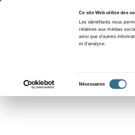
Accueil
Conjugaison
Ce site Web utilise des c
Les identifiants nous perme
relatives aux médias socia
ainsi que d'autres informa
et d'analyse.
APPRENDRE À CONJUGUER
Sélection
Nécessaires
du
consentement