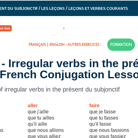
/
/
ENT DU SUBJONCTIF
LES LEÇONS
LEÇONS ET VERBES COURANTS
rt link
FRANÇAIS
|
ENGLISH
- AUTRES EXERCICES :
FORMATION
 - Irregular verbs in the pr
- French Conjugation Less
f irregular verbs in the présent du subjonctif
aller
faire
que j'aille
que je fasse
que tu ailles
que tu fasses
qu'il aille
qu'il fasse
ns
que nous allions
que nous fassions
z
que vous alliez
que vous fassiez