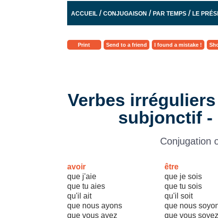
/
/
/
ACCUEIL
CONJUGAISON
PAR TEMPS
LE PRÉS
Print
Send to a friend
I found a mistake !
Sho
Verbes irréguliers
subjonctif 
Conjugation o
avoir
être
que j'aie
que je sois
que tu aies
que tu sois
qu'il ait
qu'il soit
que nous ayons
que nous soyo
que vous ayez
que vous soye