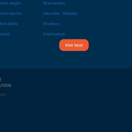
utur simple
Homonymes
ettre muette
Masculin - Féminin
ots mêlés
Nombres
luriel
Ponctuation
Voir tout
l
ATION
uit !