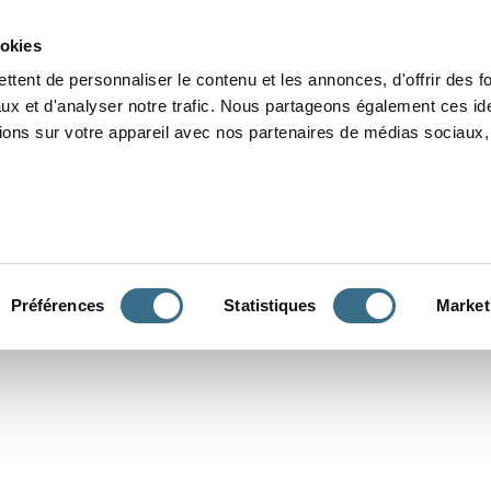
Grammaire
Orthographe
Dictée
Lecture
Vocabulaire
Divers
Par
ookies
ttent de personnaliser le contenu et les annonces, d'offrir des f
ux et d'analyser notre trafic. Nous partageons également ces ide
tions sur votre appareil avec nos partenaires de médias sociaux, 
CONJUGUER
Préférences
Statistiques
Market