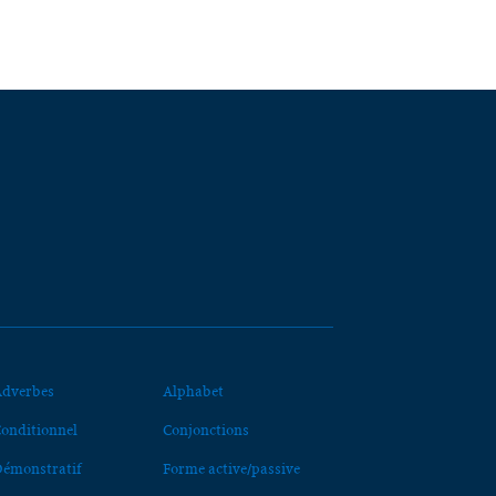
dverbes
Alphabet
onditionnel
Conjonctions
émonstratif
Forme active/passive