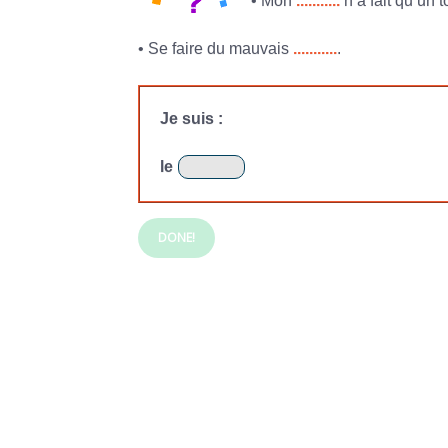
• Mon
...........
n’a fait qu’un t
• Se faire du mauvais
...........
.
Je suis :
le
DONE!