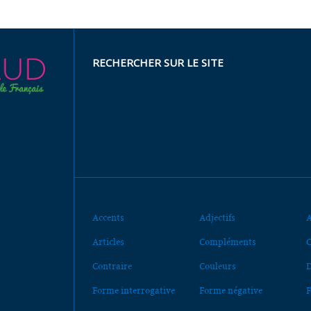
RECHERCHER SUR LE SITE
Accents
Adjectifs
A
Articles
Compléments
C
Contraire
Couleurs
D
Forme interrogative
Forme négative
F