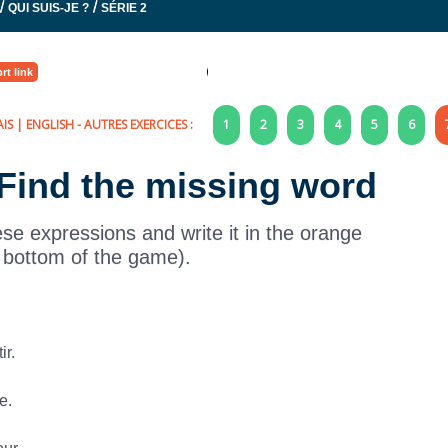
/
/
QUI SUIS-JE ?
SÉRIE 2
rt link
IS
|
ENGLISH
- AUTRES EXERCICES :
1
2
3
4
5
6
 Find the missing word
se expressions and write it in the orange
e bottom of the game).
ir.
e.