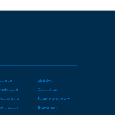
dverbes
Alphabet
onditionnel
Conjonctions
émonstratif
Forme active/passive
utur simple
Homonymes