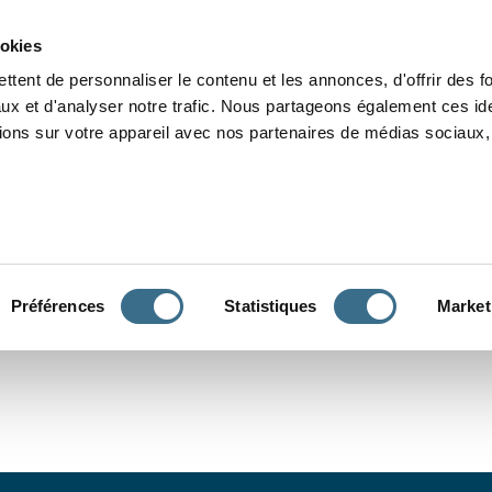
Grammaire
Orthographe
Dictée
Lecture
Vocabulaire
Divers
Par
ookies
ttent de personnaliser le contenu et les annonces, d'offrir des f
ux et d'analyser notre trafic. Nous partageons également ces ide
tions sur votre appareil avec nos partenaires de médias sociaux, 
CONJUGUER
Préférences
Statistiques
Market