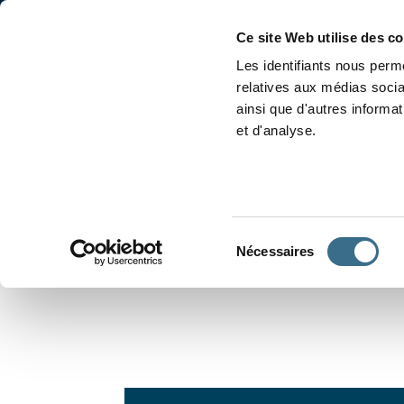
Accueil
Conjugaison
Ce site Web utilise des c
Les identifiants nous perme
relatives aux médias socia
ainsi que d'autres informa
et d'analyse.
APPRENDRE À CONJUGUER
Sélection
Nécessaires
du
consentement