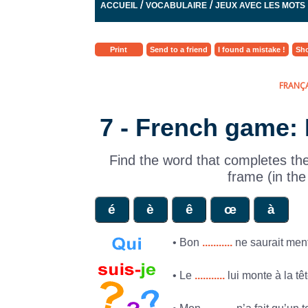
/
/
ACCUEIL
VOCABULAIRE
JEUX AVEC LES MOTS
Print
Send to a friend
I found a mistake !
Sho
FRANÇA
7 - French game:
Find the word that completes the
frame (in th
• Bon
...........
ne saurait ment
• Le
...........
lui monte à la têt