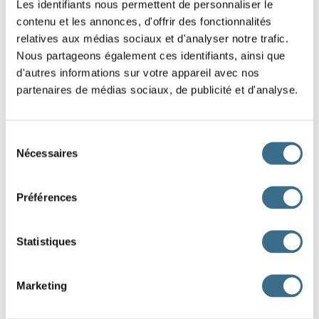
vouloir - Indicatif Passé composé
Les identifiants nous permettent de personnaliser le
vous
contenu et les annonces, d'offrir des fonctionnalités
relatives aux médias sociaux et d'analyser notre trafic.
Question 2.
Nous partageons également ces identifiants, ainsi que
d'autres informations sur votre appareil avec nos
vouloir - Indicatif Passé composé
partenaires de médias sociaux, de publicité et d'analyse.
nous
Question 3.
Sélection
vouloir - Indicatif Passé composé
Nécessaires
du
il
consentement
Question 4.
Préférences
vouloir - Indicatif Passé composé
ils
Statistiques
Question 5.
vouloir - Indicatif Passé composé
Marketing
j'