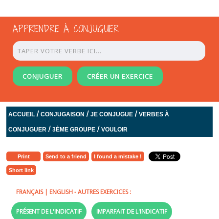
APPRENDRE À CONJUGUER
CONJUGUER
CRÉER UN EXERCICE
/
/
/
ACCUEIL
CONJUGAISON
JE CONJUGUE
VERBES À
/
/
CONJUGUER
3ÈME GROUPE
VOULOIR
Print
Send to a friend
I found a mistake !
Short link
FRANÇAIS
|
ENGLISH
- AUTRES EXERCICES :
PRÉSENT DE L'INDICATIF
IMPARFAIT DE L'INDICATIF