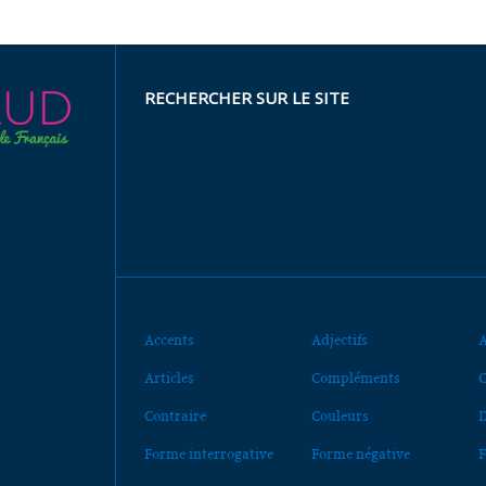
RECHERCHER SUR LE SITE
Accents
Adjectifs
A
Articles
Compléments
C
Contraire
Couleurs
D
Forme interrogative
Forme négative
F