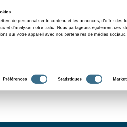
Grammaire
Orthographe
Dictée
Lecture
Vocabulaire
Divers
Par
ookies
ttent de personnaliser le contenu et les annonces, d'offrir des f
ux et d'analyser notre trafic. Nous partageons également ces ide
tions sur votre appareil avec nos partenaires de médias sociaux, 
CONJUGUER
Préférences
Statistiques
Market