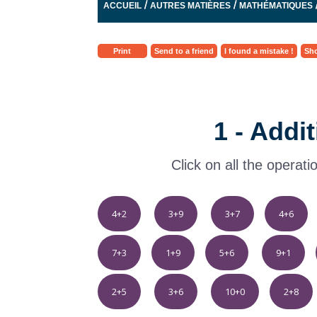
/
/
ACCUEIL
AUTRES MATIÈRES
MATHÉMATIQUES
Print
Send to a friend
I found a mistake !
Sho
1 - Addi
Click on all the operati
4+2
3+9
3+7
4+6
7+3
1+9
5+6
9+1
2+5
3+6
10+0
2+8