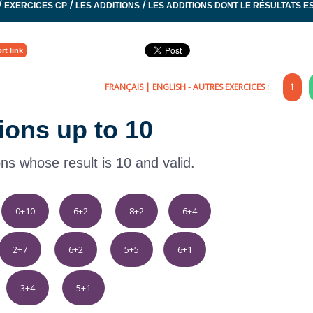
/
/
/
EXERCICES CP
LES ADDITIONS
LES ADDITIONS DONT LE RÉSULTATS ES
rt link
FRANÇAIS
|
ENGLISH
- AUTRES EXERCICES :
1
tions up to 10
ons whose result is 10 and valid.
0+10
6+2
8+2
6+4
2+7
6+2
5+5
6+1
3+4
5+1