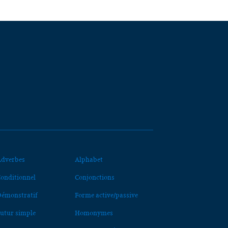
dverbes
Alphabet
onditionnel
Conjonctions
émonstratif
Forme active/passive
utur simple
Homonymes