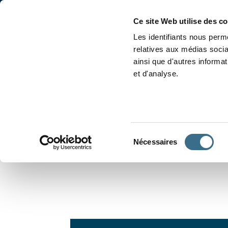
Accueil
Conjugaison
Ce site Web utilise des c
Les identifiants nous perme
relatives aux médias socia
ainsi que d'autres informa
et d'analyse.
APPRENDRE À CONJUGUER
Sélection
Nécessaires
du
consentement