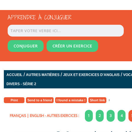
APPRENDRE À CONJUGUER
CONJUGUER
CRÉER UN EXERCICE
/
/
/
ACCUEIL
AUTRES MATIÈRES
JEUX ET EXERCICES D'ANGLAIS
VOC
DIVERS - SÉRIE 2
Print
Send to a friend
I found a mistake !
Short link
FRANÇAIS
|
ENGLISH
- AUTRES EXERCICES :
1
2
3
4