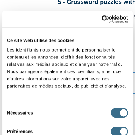
5 - Crossword puzzles wit
Translate the words in english 
Ce site Web utilise des cookies
Effacer
Les identifiants nous permettent de personnaliser le
contenu et les annonces, d'offrir des fonctionnalités
Vérifier
relatives aux médias sociaux et d'analyser notre trafic.
Lettre ?
Nous partageons également ces identifiants, ainsi que
00:00
d'autres informations sur votre appareil avec nos
partenaires de médias sociaux, de publicité et d'analyse.
Sélection
Nécessaires
du
consentement
Préférences