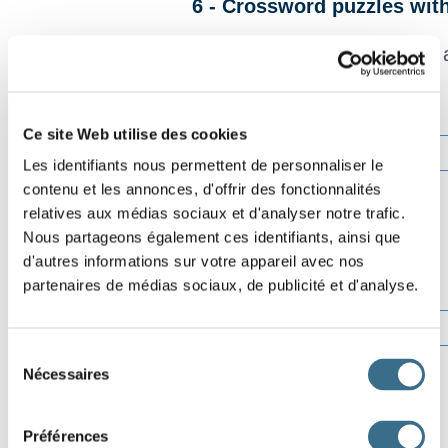
6 - Crossword puzzles wit
Translate the words in english 
Ce site Web utilise des cookies
Effacer
Les identifiants nous permettent de personnaliser le
contenu et les annonces, d'offrir des fonctionnalités
Vérifier
relatives aux médias sociaux et d'analyser notre trafic.
Lettre ?
Nous partageons également ces identifiants, ainsi que
00:00
d'autres informations sur votre appareil avec nos
partenaires de médias sociaux, de publicité et d'analyse.
Sélection
Nécessaires
du
consentement
Préférences