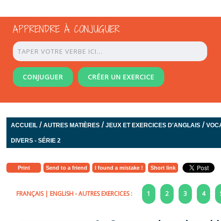
APPRENDRE À CONJUGUER
CONJUGUER
CRÉER UN EXERCICE
/
/
/
ACCUEIL
AUTRES MATIÈRES
JEUX ET EXERCICES D'ANGLAIS
VOC
DIVERS - SÉRIE 2
Print
Send to a friend
I found a mistake !
Short link
FRANÇAIS
|
ENGLISH
- AUTRES EXERCICES :
1
2
3
4