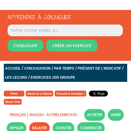
APPRENDRE À CONJUGUER
CONJUGUER
CRÉER UN EXERCICE
/
/
/
/
ACCUEIL
CONJUGAISON
PAR TEMPS
PRÉSENT DE L'INDICATIF
/
LES LEÇONS
EXERCICES 1ER GROUPE
Print
Send to a friend
I found a mistake !
Short link
FRANÇAIS
|
ENGLISH
- AUTRES EXERCICES :
ACHETER
AIMER
APPELER
BALAYER
CHANTER
COMMENCER