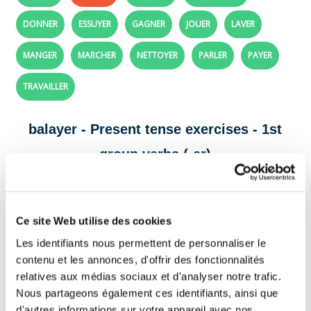
DONNER
ESSUYER
GAGNER
JOUER
LAVER
MANGER
MARCHER
NETTOYER
PARLER
PAYER
TRAVAILLER
balayer - Present tense exercises - 1st
group verbs (-er)
Complete the sentences with the correct form
of the verb balayer in the present tense.
Ce site Web utilise des cookies
Tip:
pay attention to the present tense endings (-e, -es, -e, -ons, -
Les identifiants nous permettent de personnaliser le
ez, -ent).
contenu et les annonces, d'offrir des fonctionnalités
Les employés
la cour de l'école chaque
relatives aux médias sociaux et d'analyser notre trafic.
Nous partageons également ces identifiants, ainsi que
matin.
d'autres informations sur votre appareil avec nos