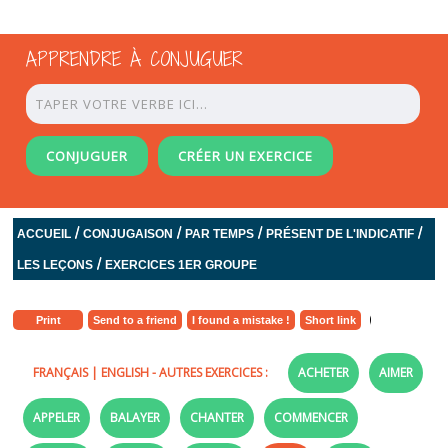
APPRENDRE À CONJUGUER
CONJUGUER
CRÉER UN EXERCICE
/
/
/
/
ACCUEIL
CONJUGAISON
PAR TEMPS
PRÉSENT DE L'INDICATIF
/
LES LEÇONS
EXERCICES 1ER GROUPE
Print
Send to a friend
I found a mistake !
Short link
FRANÇAIS
|
ENGLISH
- AUTRES EXERCICES :
ACHETER
AIMER
APPELER
BALAYER
CHANTER
COMMENCER