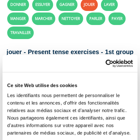
DONNER
ESSUYER
GAGNER
JOUER
LAVER
MANGER
MARCHER
NETTOYER
PARLER
PAYER
TRAVAILLER
jouer - Present tense exercises - 1st group
verbs (-er)
Complete the sentences with the correct form
of the verb jouer in the present tense.
Ce site Web utilise des cookies
Les identifiants nous permettent de personnaliser le
Tip:
pay attention to the present tense endings (-e, -es, -e, -ons, -
contenu et les annonces, d'offrir des fonctionnalités
ez, -ent).
relatives aux médias sociaux et d'analyser notre trafic.
Le chat
avec une balle de laine dans le salon.
Nous partageons également ces identifiants, ainsi que
d'autres informations sur votre appareil avec nos
Tu
au football avec tes amis dans le parc.
partenaires de médias sociaux, de publicité et d'analyse.
Les enfants
dans la cour de récréation.