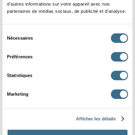
d'autres informations sur votre appareil avec nos
partenaires de médias sociaux, de publicité et d'analyse.
mon frère qui arrive.
très gentil avec tout le monde.
Sélection
des fleurs magnifiques.
Nécessaires
du
une excellente idée.
consentement
Regarde,
mes amis devant la maison.
Préférences
professeur de mathématiques.
Statistiques
Aujourd’hui,
fatigué après le sport.
un beau cadeau pour toi.
Marketing
Dans le jardin,
des oiseaux colorés.
Mon père ?
médecin.
Afficher les détails