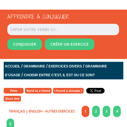
APPRENDRE À CONJUGUER
CONJUGUER
CRÉER UN EXERCICE
/
/
/
ACCUEIL
GRAMMAIRE
EXERCICES DIVERS
GRAMMAIRE
/
D'USAGE
CHOISIR ENTRE C’EST, IL EST OU CE SONT
Print
Send to a friend
I found a mistake !
Short link
FRANÇAIS
|
ENGLISH
- AUTRES EXERCICES :
1
2
3
4
5