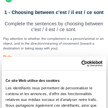
1 - Choosing between c’est / il est / ce sont
Complete the sentences by choosing between
c’est / il est / ce sont.
Pay attention to whether the complement is a person/animal or an
object, and to the direction/meaning of movement (toward a
destination or taking away with you).
Rule
c’est / ce sont →
used to present or identify someone or
something
il est / elle est / ils sont / elles sont →
used to describe
characteristics, professions, or qualities
Ce site Web utilise des cookies
c’est
is often used before a noun or general idea
Les identifiants nous permettent de personnaliser le
Instruction:
Don’t forget to use a capital letter at the
contenu et les annonces, d'offrir des fonctionnalités
beginning of each sentence.
relatives aux médias sociaux et d'analyser notre trafic.
Nous partageons également ces identifiants, ainsi que
Exercice :