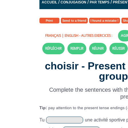
/
/
/
ACCUEIL
CONJUGAISON
PAR TEMPS
PRÉSENT
Print
Send to a friend
I found a mistake !
Sho
FRANÇAIS
|
ENGLISH
- AUTRES EXERCICES :
AGI
RÉFLÉCHIR
REMPLIR
RÉUNIR
RÉUSSIR
choisir - Present
group 
Complete the sentences with the
pr
Tip:
pay attention to the present tense endings (-is,
Tu
une activité sportive 