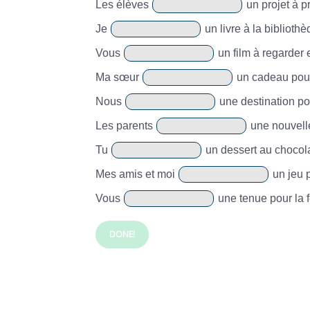
Les élèves
un projet à p
Je
un livre à la bibliothèq
Vous
un film à regarder e
Ma sœur
un cadeau pour
Nous
une destination po
Les parents
une nouvelle 
Tu
un dessert au chocola
Mes amis et moi
un jeu p
Vous
une tenue pour la f
DONE!