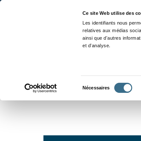
Accueil
Conjugaison
Ce site Web utilise des c
Les identifiants nous perme
relatives aux médias socia
ainsi que d'autres informa
et d'analyse.
APPRENDRE À CONJUGUER
Sélection
Nécessaires
du
consentement