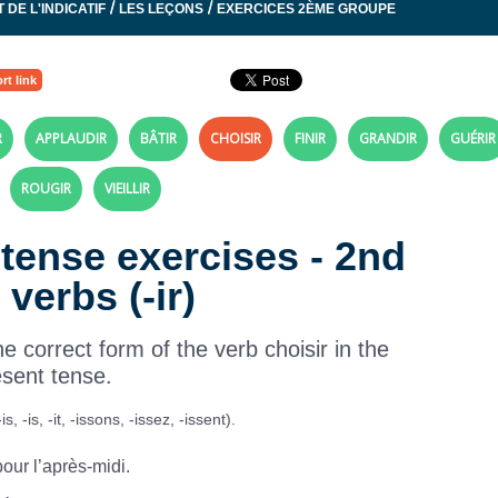
/
/
 DE L'INDICATIF
LES LEÇONS
EXERCICES 2ÈME GROUPE
rt link
R
APPLAUDIR
BÂTIR
CHOISIR
FINIR
GRANDIR
GUÉRIR
ROUGIR
VIEILLIR
 tense exercises - 2nd
verbs (-ir)
 correct form of the verb choisir in the
esent tense.
 -is, -it, -issons, -issez, -issent).
pour l’après-midi.