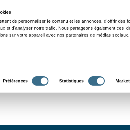
Grammaire
Orthographe
Dictée
Lecture
Vocabulaire
Divers
Par
ookies
ttent de personnaliser le contenu et les annonces, d'offrir des f
ux et d'analyser notre trafic. Nous partageons également ces ide
tions sur votre appareil avec nos partenaires de médias sociaux, 
CONJUGUER
Préférences
Statistiques
Market