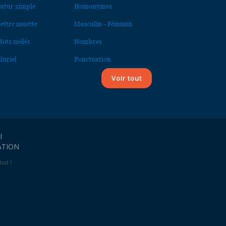
utur simple
Homonymes
ettre muette
Masculin - Féminin
ots mêlés
Nombres
luriel
Ponctuation
Voir tout
l
ATION
uit !