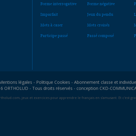
Forme interrogative
Forme négative
F
Imparfait
Jeux du pendu
L
Mots à caser
Mots croisés
M
Participe passé
Passé composé
P
Mentions légales
-
Politique Cookies
-
Abonnement classe et individue
6 ORTHOLUD - Tous droits réservés - conception
CKD-COMMUNIC
tholud.com, jeux et exercices pour apprendre le français en s'amusant. Et c'est grat