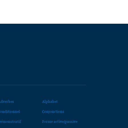
dverbes
Alphabet
onditionnel
Conjonctions
émonstratif
Forme active/passive