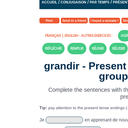
/
/
/
ACCUEIL
CONJUGAISON
PAR TEMPS
PRÉSENT
Print
Send to a friend
I found a mistake !
Sho
FRANÇAIS
|
ENGLISH
- AUTRES EXERCICES :
AGI
RÉFLÉCHIR
REMPLIR
RÉUNIR
RÉUSSIR
grandir - Present
group 
Complete the sentences with the
pr
Tip:
pay attention to the present tense endings (-is,
Je
en apprenant de nouv