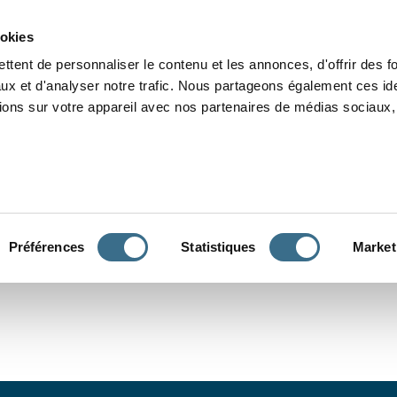
Grammaire
Orthographe
Dictée
Lecture
Vocabulaire
Divers
Par
ookies
ttent de personnaliser le contenu et les annonces, d'offrir des f
ux et d'analyser notre trafic. Nous partageons également ces ide
tions sur votre appareil avec nos partenaires de médias sociaux, 
CONJUGUER
Préférences
Statistiques
Market