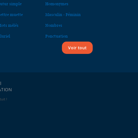
utur simple
Homonymes
ettre muette
Masculin - Féminin
ots mêlés
Nombres
luriel
Ponctuation
Voir tout
l
ATION
uit !