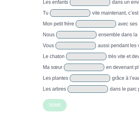
Les enfants
dans un envi
Tu
vite maintenant, c’est
Mon petit frère
avec ses 
Nous
ensemble dans la 
Vous
aussi pendant les 
Le chaton
très vite et de
Ma sœur
en devenant p
Les plantes
grâce à l’eau
Les arbres
dans le parc p
DONE!