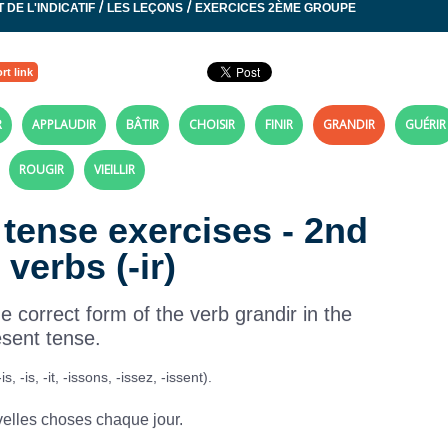
/
/
 DE L'INDICATIF
LES LEÇONS
EXERCICES 2ÈME GROUPE
rt link
R
APPLAUDIR
BÂTIR
CHOISIR
FINIR
GRANDIR
GUÉRIR
ROUGIR
VIEILLIR
 tense exercises - 2nd
verbs (-ir)
 correct form of the verb grandir in the
esent tense.
 -is, -it, -issons, -issez, -issent).
elles choses chaque jour.