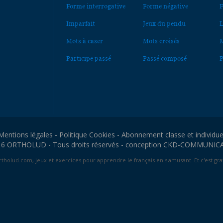
Forme interrogative
Forme négative
F
Imparfait
Jeux du pendu
L
Mots à caser
Mots croisés
M
Participe passé
Passé composé
P
Mentions légales
-
Politique Cookies
-
Abonnement classe et individue
6 ORTHOLUD - Tous droits réservés - conception
CKD-COMMUNIC
tholud.com, jeux et exercices pour apprendre le français en s'amusant. Et c'est grat