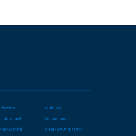
dverbes
Alphabet
onditionnel
Conjonctions
émonstratif
Forme active/passive