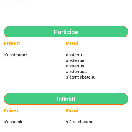
Participe
Présent
Passé
s'abst
enant
abst
enu
abst
enue
abst
enus
abst
enues
s'étant abst
enu
Infinitif
Présent
Passé
s'abstenir
s'être abst
enu