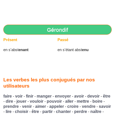
Gérondif
Présent
Passé
en s'abst
enant
en s'étant abst
enu
Les verbes les plus conjugués par nos
utilisateurs
faire
-
voir
-
finir
-
manger
-
envoyer
-
avoir
-
devoir
-
être
-
dire
-
jouer
-
vouloir
-
pouvoir
-
aller
-
mettre
-
boire
-
prendre
-
venir
-
aimer
-
appeler
-
croire
-
vendre
-
savoir
-
lire
-
choisir
-
être
-
partir
-
chanter
-
perdre
-
naître
-