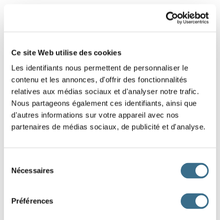
Ce site Web utilise des cookies
Les identifiants nous permettent de personnaliser le
contenu et les annonces, d'offrir des fonctionnalités
relatives aux médias sociaux et d'analyser notre trafic.
Nous partageons également ces identifiants, ainsi que
d'autres informations sur votre appareil avec nos
partenaires de médias sociaux, de publicité et d'analyse.
Subjonctif
Sélection
Nécessaires
du
Présent
Passé
consentement
que je m'abst
ienne
que je me sois abst
enu
Préférences
que tu t'abst
iennes
que tu te sois abst
enu
qu'il s'abst
ienne
qu'il se soit abst
enu