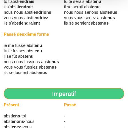
tu t'abst
iendrais
tu te serais abst
enu
il s'abst
iendrait
il se serait abst
enu
nous nous abst
iendrions
nous nous serions abst
enus
vous vous abst
iendriez
vous vous seriez abst
enus
ils s'abst
iendraient
ils se seraient abst
enus
Passé deuxième forme
je me fusse abst
enu
tu te fusses abst
enu
il se fût abst
enu
nous nous fussions abst
enus
vous vous fussiez abst
enus
ils se fussent abst
enus
Imperatif
Présent
Passé
abst
iens
-toi
-
abst
enons
-nous
-
abst
enez
-vous
-