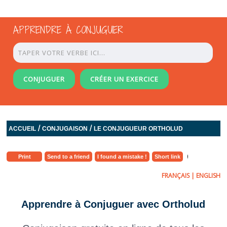
APPRENDRE À CONJUGUER
CONJUGUER
CRÉER UN EXERCICE
/
/
ACCUEIL
CONJUGAISON
LE CONJUGUEUR ORTHOLUD
Print
Send to a friend
I found a mistake !
Short link
FRANÇAIS
|
ENGLISH
Apprendre à Conjuguer avec Ortholud