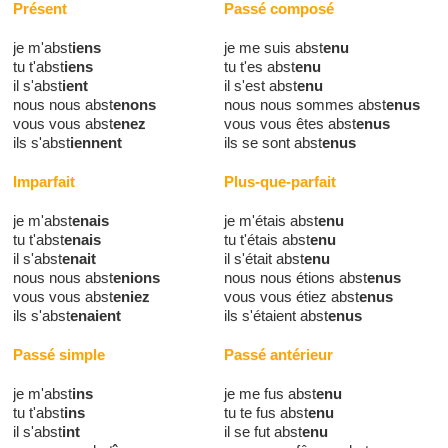
Présent
Passé composé
je m'abst
iens
je me suis abst
enu
tu t'abst
iens
tu t'es abst
enu
il s'abst
ient
il s'est abst
enu
nous nous abst
enons
nous nous sommes abst
enus
vous vous abst
enez
vous vous êtes abst
enus
ils s'abst
iennent
ils se sont abst
enus
Imparfait
Plus-que-parfait
je m'abst
enais
je m'étais abst
enu
tu t'abst
enais
tu t'étais abst
enu
il s'abst
enait
il s'était abst
enu
nous nous abst
enions
nous nous étions abst
enus
vous vous abst
eniez
vous vous étiez abst
enus
ils s'abst
enaient
ils s'étaient abst
enus
Passé simple
Passé antérieur
je m'abst
ins
je me fus abst
enu
tu t'abst
ins
tu te fus abst
enu
il s'abst
int
il se fut abst
enu