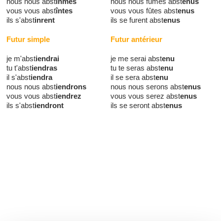
nous nous abst
înmes
nous nous fûmes abst
enus
vous vous abst
întes
vous vous fûtes abst
enus
ils s'abst
inrent
ils se furent abst
enus
Futur simple
Futur antérieur
je m'abst
iendrai
je me serai abst
enu
tu t'abst
iendras
tu te seras abst
enu
il s'abst
iendra
il se sera abst
enu
nous nous abst
iendrons
nous nous serons abst
enus
vous vous abst
iendrez
vous vous serez abst
enus
ils s'abst
iendront
ils se seront abst
enus