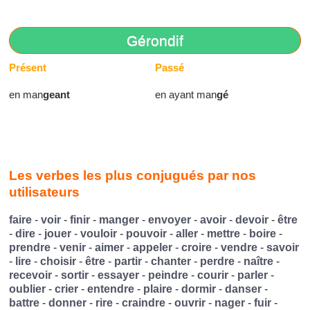
Gérondif
Présent
Passé
en man
geant
en ayant man
gé
Les verbes les plus conjugués par nos
utilisateurs
faire
-
voir
-
finir
-
manger
-
envoyer
-
avoir
-
devoir
-
être
-
dire
-
jouer
-
vouloir
-
pouvoir
-
aller
-
mettre
-
boire
-
prendre
-
venir
-
aimer
-
appeler
-
croire
-
vendre
-
savoir
-
lire
-
choisir
-
être
-
partir
-
chanter
-
perdre
-
naître
-
recevoir
-
sortir
-
essayer
-
peindre
-
courir
-
parler
-
oublier
-
crier
-
entendre
-
plaire
-
dormir
-
danser
-
battre
-
donner
-
rire
-
craindre
-
ouvrir
-
nager
-
fuir
-