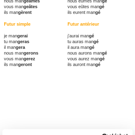
nous man
geâmes
nous eûmes man
gé
vous man
geâtes
vous eûtes man
gé
ils man
gèrent
ils eurent man
gé
Futur simple
Futur antérieur
je man
gerai
j'aurai man
gé
tu man
geras
tu auras man
gé
il man
gera
il aura man
gé
nous man
gerons
nous aurons man
gé
vous man
gerez
vous aurez man
gé
ils man
geront
ils auront man
gé