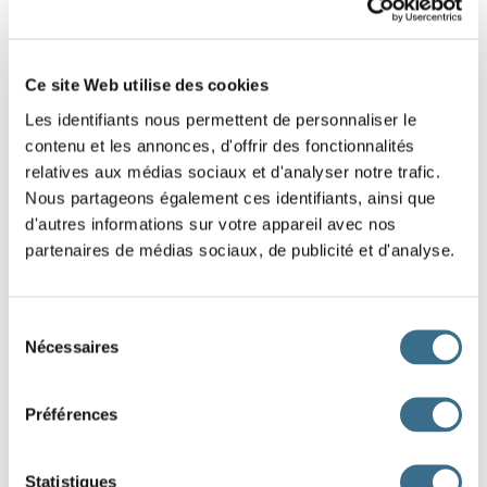
Ce site Web utilise des cookies
Les identifiants nous permettent de personnaliser le
contenu et les annonces, d'offrir des fonctionnalités
relatives aux médias sociaux et d'analyser notre trafic.
Nous partageons également ces identifiants, ainsi que
d'autres informations sur votre appareil avec nos
partenaires de médias sociaux, de publicité et d'analyse.
Sélection
Nécessaires
du
Subjonctif
consentement
Présent
Passé
Préférences
que je man
ge
que j'aie man
gé
que tu man
ges
que tu aies man
gé
Statistiques
qu'il man
ge
qu'il ait man
gé