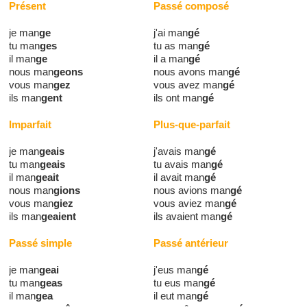
Présent
Passé composé
je man
ge
j'ai man
gé
tu man
ges
tu as man
gé
il man
ge
il a man
gé
nous man
geons
nous avons man
gé
vous man
gez
vous avez man
gé
ils man
gent
ils ont man
gé
Imparfait
Plus-que-parfait
je man
geais
j'avais man
gé
tu man
geais
tu avais man
gé
il man
geait
il avait man
gé
nous man
gions
nous avions man
gé
vous man
giez
vous aviez man
gé
ils man
geaient
ils avaient man
gé
Passé simple
Passé antérieur
je man
geai
j'eus man
gé
tu man
geas
tu eus man
gé
il man
gea
il eut man
gé