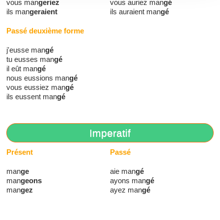
vous man
geriez
vous auriez man
gé
ils man
geraient
ils auraient man
gé
Passé deuxième forme
j'eusse man
gé
tu eusses man
gé
il eût man
gé
nous eussions man
gé
vous eussiez man
gé
ils eussent man
gé
Imperatif
Présent
Passé
man
ge
aie man
gé
man
geons
ayons man
gé
man
gez
ayez man
gé