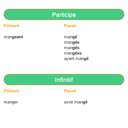
Participe
Présent
Passé
man
geant
man
gé
man
gée
man
gés
man
gées
ayant man
gé
Infinitif
Présent
Passé
manger
avoir man
gé