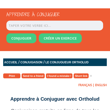
APPRENDRE À CONJUGUER
CONJUGUER
CRÉER UN EXERCICE
/
/
ACCUEIL
CONJUGAISON
LE CONJUGUEUR ORTHOLUD
Print
Send to a friend
I found a mistake !
Short link
FRANÇAIS
|
ENGLISH
Apprendre à Conjuguer avec Ortholud