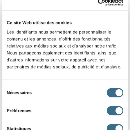
Ce site Web utilise des cookies
Les identifiants nous permettent de personnaliser le
contenu et les annonces, d'offrir des fonctionnalités
relatives aux médias sociaux et d'analyser notre trafic.
Nous partageons également ces identifiants, ainsi que
d'autres informations sur votre appareil avec nos
partenaires de médias sociaux, de publicité et d'analyse.
Sélection
Nécessaires
du
Subjonctif
consentement
Présent
Passé
Préférences
que je schlingu
e
que j'aie schlingu
é
que tu schlingu
es
que tu aies schlingu
é
Statistiques
qu'il schlingu
e
qu'il ait schlingu
é