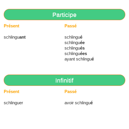
Participe
Présent
Passé
schlingu
ant
schlingu
é
schlingu
ée
schlingu
és
schlingu
ées
ayant schlingu
é
Infinitif
Présent
Passé
schlinguer
avoir schlingu
é