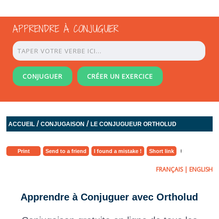
APPRENDRE À CONJUGUER
CONJUGUER
CRÉER UN EXERCICE
/
/
ACCUEIL
CONJUGAISON
LE CONJUGUEUR ORTHOLUD
Print
Send to a friend
I found a mistake !
Short link
FRANÇAIS
|
ENGLISH
Apprendre à Conjuguer avec Ortholud