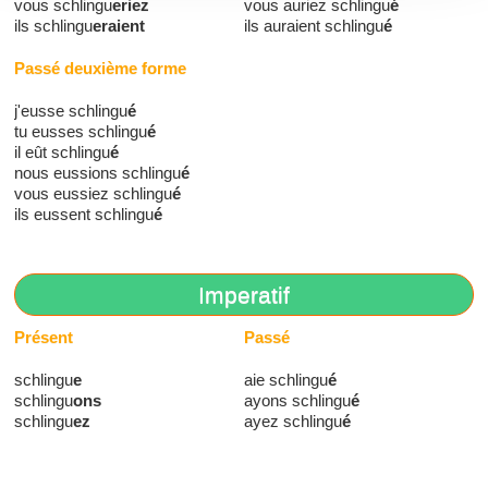
vous schlingu
eriez
vous auriez schlingu
é
ils schlingu
eraient
ils auraient schlingu
é
Passé deuxième forme
j'eusse schlingu
é
tu eusses schlingu
é
il eût schlingu
é
nous eussions schlingu
é
vous eussiez schlingu
é
ils eussent schlingu
é
Imperatif
Présent
Passé
schlingu
e
aie schlingu
é
schlingu
ons
ayons schlingu
é
schlingu
ez
ayez schlingu
é