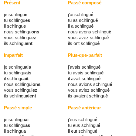
Présent
Passé composé
je schlingu
e
j'ai schlingu
é
tu schlingu
es
tu as schlingu
é
il schlingu
e
il a schlingu
é
nous schlingu
ons
nous avons schlingu
é
vous schlingu
ez
vous avez schlingu
é
ils schlingu
ent
ils ont schlingu
é
Imparfait
Plus-que-parfait
je schlingu
ais
j'avais schlingu
é
tu schlingu
ais
tu avais schlingu
é
il schlingu
ait
il avait schlingu
é
nous schlingu
ions
nous avions schlingu
é
vous schlingu
iez
vous aviez schlingu
é
ils schlingu
aient
ils avaient schlingu
é
Passé simple
Passé antérieur
je schlingu
ai
j'eus schlingu
é
tu schlingu
as
tu eus schlingu
é
il schlingu
a
il eut schlingu
é