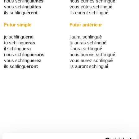
nous schlingu
âmes
nous eûmes schlingu
é
vous schlingu
âtes
vous eûtes schlingu
é
ils schlingu
èrent
ils eurent schlingu
é
Futur simple
Futur antérieur
je schlingu
erai
j'aurai schlingu
é
tu schlingu
eras
tu auras schlingu
é
il schlingu
era
il aura schlingu
é
nous schlingu
erons
nous aurons schlingu
é
vous schlingu
erez
vous aurez schlingu
é
ils schlingu
eront
ils auront schlingu
é