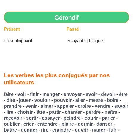
Gérondif
Présent
Passé
en schlingu
ant
en ayant schlingu
é
Les verbes les plus conjugués par nos
utilisateurs
faire
-
voir
-
finir
-
manger
-
envoyer
-
avoir
-
devoir
-
être
-
dire
-
jouer
-
vouloir
-
pouvoir
-
aller
-
mettre
-
boire
-
prendre
-
venir
-
aimer
-
appeler
-
croire
-
vendre
-
savoir
-
lire
-
choisir
-
être
-
partir
-
chanter
-
perdre
-
naître
-
recevoir
-
sortir
-
essayer
-
peindre
-
courir
-
parler
-
oublier
-
crier
-
entendre
-
plaire
-
dormir
-
danser
-
battre
-
donner
-
rire
-
craindre
-
ouvrir
-
nager
-
fuir
-