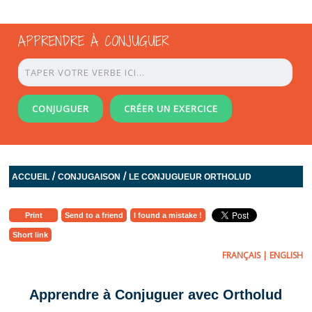
APPRENDRE À CONJUGUER
CONJUGUER
CRÉER UN EXERCICE
/
/
ACCUEIL
CONJUGAISON
LE CONJUGUEUR ORTHOLUD
Print
Send to a friend
I found a mistake !
Short link
FRANÇAIS
|
ENGLISH
Apprendre à Conjuguer avec Ortholud