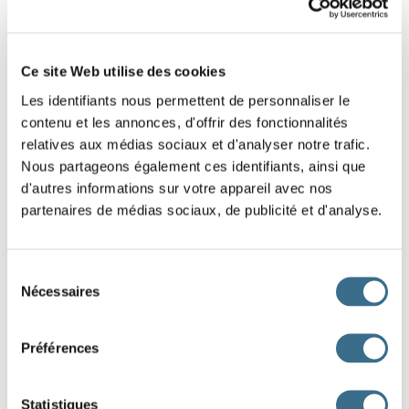
Ce site Web utilise des cookies
Les identifiants nous permettent de personnaliser le
contenu et les annonces, d'offrir des fonctionnalités
relatives aux médias sociaux et d'analyser notre trafic.
Nous partageons également ces identifiants, ainsi que
d'autres informations sur votre appareil avec nos
partenaires de médias sociaux, de publicité et d'analyse.
Sélection
Nécessaires
du
Subjonctif
consentement
Préférences
Présent
Passé
que je surmoul
e
que j'aie surmoul
é
Statistiques
que tu surmoul
es
que tu aies surmoul
é