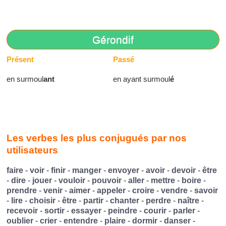
Gérondif
Présent
Passé
en surmoul
ant
en ayant surmoul
é
Les verbes les plus conjugués par nos
utilisateurs
faire
-
voir
-
finir
-
manger
-
envoyer
-
avoir
-
devoir
-
être
-
dire
-
jouer
-
vouloir
-
pouvoir
-
aller
-
mettre
-
boire
-
prendre
-
venir
-
aimer
-
appeler
-
croire
-
vendre
-
savoir
-
lire
-
choisir
-
être
-
partir
-
chanter
-
perdre
-
naître
-
recevoir
-
sortir
-
essayer
-
peindre
-
courir
-
parler
-
oublier
-
crier
-
entendre
-
plaire
-
dormir
-
danser
-