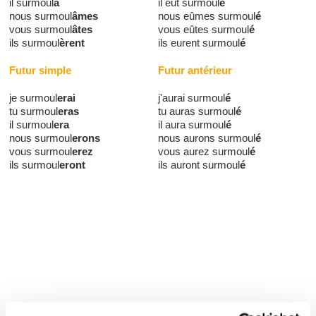
il surmoul
a
il eut surmoul
é
nous surmoul
âmes
nous eûmes surmoul
é
vous surmoul
âtes
vous eûtes surmoul
é
ils surmoul
èrent
ils eurent surmoul
é
Futur simple
Futur antérieur
je surmoul
erai
j'aurai surmoul
é
tu surmoul
eras
tu auras surmoul
é
il surmoul
era
il aura surmoul
é
nous surmoul
erons
nous aurons surmoul
é
vous surmoul
erez
vous aurez surmoul
é
ils surmoul
eront
ils auront surmoul
é