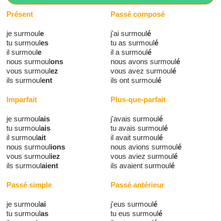
Présent
Passé composé
je surmoul
e
j'ai surmoul
é
tu surmoul
es
tu as surmoul
é
il surmoul
e
il a surmoul
é
nous surmoul
ons
nous avons surmoul
é
vous surmoul
ez
vous avez surmoul
é
ils surmoul
ent
ils ont surmoul
é
Imparfait
Plus-que-parfait
je surmoul
ais
j'avais surmoul
é
tu surmoul
ais
tu avais surmoul
é
il surmoul
ait
il avait surmoul
é
nous surmoul
ions
nous avions surmoul
é
vous surmoul
iez
vous aviez surmoul
é
ils surmoul
aient
ils avaient surmoul
é
Passé simple
Passé antérieur
je surmoul
ai
j'eus surmoul
é
tu surmoul
as
tu eus surmoul
é