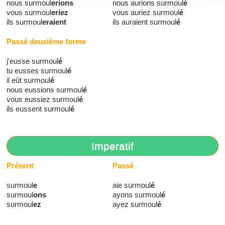
nous surmoul
erions
nous aurions surmoul
é
vous surmoul
eriez
vous auriez surmoul
é
ils surmoul
eraient
ils auraient surmoul
é
Passé deuxième forme
j'eusse surmoul
é
tu eusses surmoul
é
il eût surmoul
é
nous eussions surmoul
é
vous eussiez surmoul
é
ils eussent surmoul
é
Imperatif
Présent
Passé
surmoul
e
aie surmoul
é
surmoul
ons
ayons surmoul
é
surmoul
ez
ayez surmoul
é