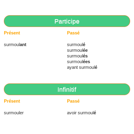
Participe
Présent
Passé
surmoul
ant
surmoul
é
surmoul
ée
surmoul
és
surmoul
ées
ayant surmoul
é
Infinitif
Présent
Passé
surmouler
avoir surmoul
é