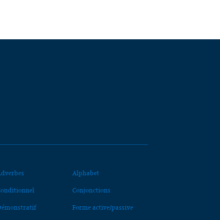
dverbes
Alphabet
onditionnel
Conjonctions
émonstratif
Forme active/passive