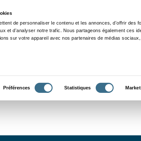
Grammaire
Orthographe
Dictée
Lecture
Vocabulaire
Divers
Par
ookies
ttent de personnaliser le contenu et les annonces, d'offrir des f
ux et d'analyser notre trafic. Nous partageons également ces ide
tions sur votre appareil avec nos partenaires de médias sociaux, 
CONJUGUER
Préférences
Statistiques
Market