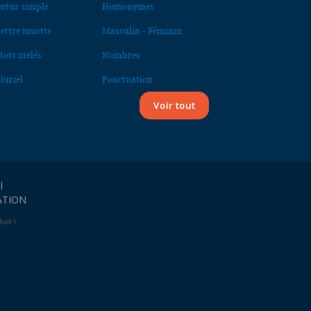
utur simple
Homonymes
ettre muette
Masculin - Féminin
ots mêlés
Nombres
luriel
Ponctuation
Voir tout
l
ATION
uit !