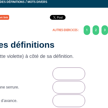
/
DES DÉFINITIONS
MOTS DIVERS
rt link
AUTRES EXERCICES :
1
2
3
es définitions
e violette) à côté de sa définition.
une serrure.
 d'avance.