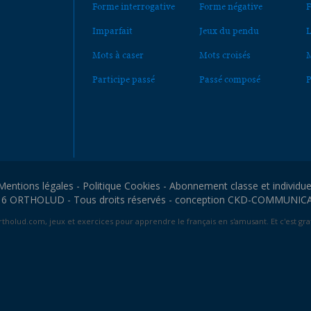
Forme interrogative
Forme négative
F
Imparfait
Jeux du pendu
L
Mots à caser
Mots croisés
M
Participe passé
Passé composé
P
Mentions légales
-
Politique Cookies
-
Abonnement classe et individue
6 ORTHOLUD - Tous droits réservés - conception
CKD-COMMUNIC
tholud.com, jeux et exercices pour apprendre le français en s'amusant. Et c'est grat