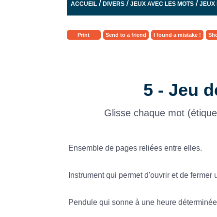
/
/
/
ACCUEIL
DIVERS
JEUX AVEC LES MOTS
JEUX 
Print
Send to a friend
I found a mistake !
Sho
5 - Jeu d
Glisse chaque mot (étiquett
Ensemble de pages reliées entre elles.
Instrument qui permet d'ouvrir et de fermer 
Pendule qui sonne à une heure déterminée