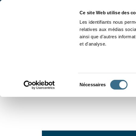
Accueil
Conjugaison
Ce site Web utilise des c
Les identifiants nous perme
relatives aux médias socia
ainsi que d'autres informa
et d'analyse.
APPRENDRE À CONJUGUER
Sélection
Nécessaires
du
consentement