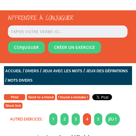
APPRENDRE À CONJUGUER
CONJUGUER
CRÉER UN EXERCICE
/
/
/
ACCUEIL
DIVERS
JEUX AVEC LES MOTS
JEUX DES DÉFINITIONS
/
MOTS DIVERS
Print
Send to a friend
I found a mistake !
Short link
AUTRES EXERCICES :
1
2
3
4
5
JEU 1