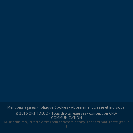
Mentions légales
-
Politique Cookies
-
Abonnement classe et individuel
© 2016 ORTHOLUD - Tous droits réservés - conception
CKD-
COMMUNICATION
© Ortholud.com, jeux et exercices pour apprendre le français en s'amusant. Et c'est gratuit
!