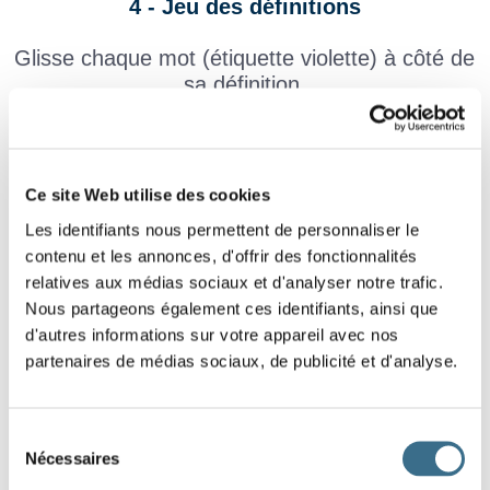
4 - Jeu des définitions
Glisse chaque mot (étiquette violette) à côté de
sa définition.
Culotte qui couvre entièrement les jambes.
Personne élue pour diriger les affaires d'une
Ce site Web utilise des cookies
commune.
Les identifiants nous permettent de personnaliser le
Tour la plus haute et la plus importante d'un
contenu et les annonces, d'offrir des fonctionnalités
château fort.
relatives aux médias sociaux et d'analyser notre trafic.
Nous partageons également ces identifiants, ainsi que
Les inégalités de la surface terrestre.
d'autres informations sur votre appareil avec nos
partenaires de médias sociaux, de publicité et d'analyse.
Petit couteau de poche dont la lame se replie.
Solide à angles droits et à six faces.
Sélection
Nécessaires
du
un pantalon
un donjon
le relief
un cube
consentement