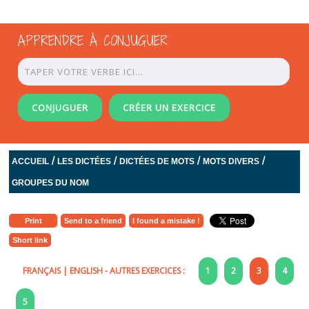
APPRENDRE À CONJUGUER
CONJUGUER
CRÉER UN EXERCICE
/
/
/
/
ACCUEIL
LES DICTÉES
DICTÉES DE MOTS
MOTS DIVERS
GROUPES DU NOM
Print
Send to a friend
I found a mistake !
Short link
FRANÇAIS
|
ENGLISH
- AUTRES EXERCICES :
1
2
3
4
5