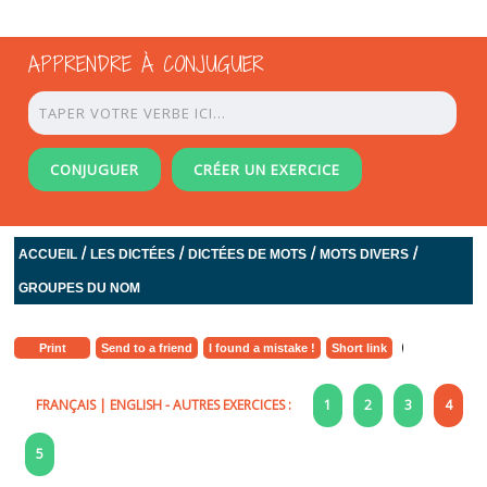
APPRENDRE À CONJUGUER
CONJUGUER
CRÉER UN EXERCICE
/
/
/
/
ACCUEIL
LES DICTÉES
DICTÉES DE MOTS
MOTS DIVERS
GROUPES DU NOM
Print
Send to a friend
I found a mistake !
Short link
FRANÇAIS
|
ENGLISH
- AUTRES EXERCICES :
1
2
3
4
5