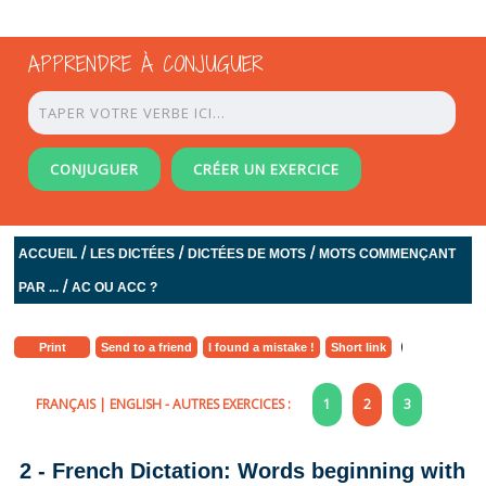
APPRENDRE À CONJUGUER
CONJUGUER
CRÉER UN EXERCICE
/
/
/
ACCUEIL
LES DICTÉES
DICTÉES DE MOTS
MOTS COMMENÇANT
/
PAR ...
AC OU ACC ?
Print
Send to a friend
I found a mistake !
Short link
FRANÇAIS
|
ENGLISH
- AUTRES EXERCICES :
1
2
3
2 - French Dictation: Words beginning with