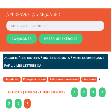
APPRENDRE À CONJUGUER
CONJUGUER
CRÉER UN EXERCICE
/
/
/
ACCUEIL
LES DICTÉES
DICTÉES DE MOTS
MOTS COMMENÇANT
/
PAR ...
LES LETTRES CA
Imprimer
Envoyer à un ami
J'ai trouvé une erreur !
Lien court
FRANÇAIS
|
ENGLISH
- AUTRES EXERCICES :
1
2
3
4
5
6
7