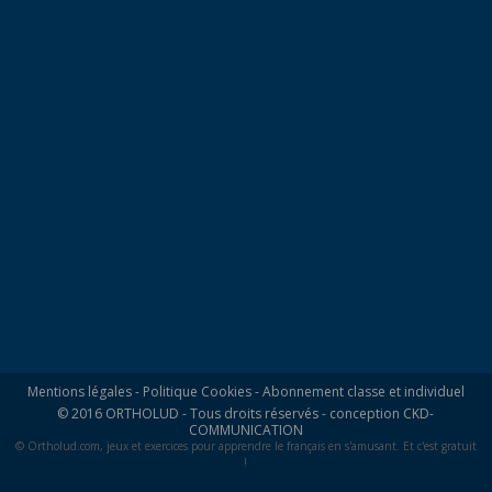
Mentions légales
-
Politique Cookies
-
Abonnement classe et individuel
© 2016 ORTHOLUD - Tous droits réservés - conception
CKD-
COMMUNICATION
© Ortholud.com, jeux et exercices pour apprendre le français en s'amusant. Et c'est gratuit
!