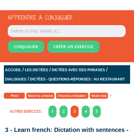
APPRENDRE À CONJUGUER
CONJUGUER
CRÉER UN EXERCICE
/
/
/
ACCUEIL
LES DICTÉES
DICTÉES AVEC DES PHRASES
/
DIALOGUES
DICTÉES - QUESTIONS-RÉPONSES : AU RESTAURANT
Print
Send to a friend
I found a mistake !
Short link
AUTRES EXERCICES :
1
2
3
4
5
3 - Learn french: Dictation with sentences -