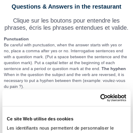
Questions & Answers in the restaurant
Clique sur les boutons pour entendre les
phrases, écris les phrases entendues et valide.
Punctuation
Be careful with punctuation, when the answer starts with yes or
no, place a comma after yes or no. Interrogative sentences end
with a question mark. (Put a space between the sentence and the
question mark). Put a capital letter at the beginning of each
sentence and a period or question mark at the end.
The hyphen
When in the question the subject and the verb are reversed, it is
necessary to put a hyphen between them (example: voulez-vous
du pain ?).
S'il vous plait (Please)
The "S'il vous plait" proposal must, when inserted in a sentence,
be surrounded by two commas. In our cases, the "S'il vous plait"
proposal is inserted in the beginning or at the end of the sentence,
we will put the comma only in one side. (Example 1: S'il te plait
,
Ce site Web utilise des cookies
raconte-moi une histoire. Example 2: Donne-moi du pain
,
s'il te
Les identifiants nous permettent de personnaliser le
plait.). Note that since the French spelling corrections in 1990, we