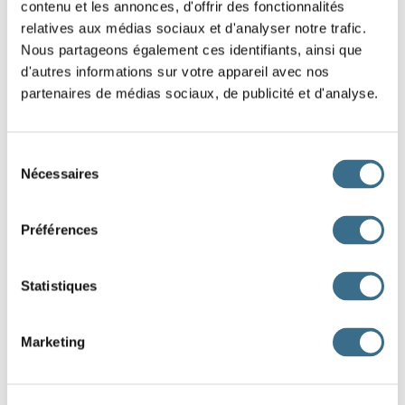
are no longer obliged to put the circumflex accent on the
i
of
contenu et les annonces, d'offrir des fonctionnalités
"Donne-moi du pain, s'il te pla
i
t.".
relatives aux médias sociaux et d'analyser notre trafic.
Nous partageons également ces identifiants, ainsi que
d'autres informations sur votre appareil avec nos
partenaires de médias sociaux, de publicité et d'analyse.
Dialogue
1 :
Sélection
Dialogue
Nécessaires
du
2 :
consentement
Préférences
Dialogue
1 :
Statistiques
Dialogue
2 :
Marketing
Dialogue
1 :