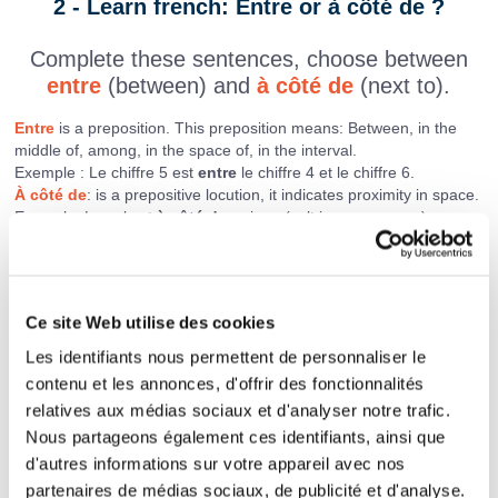
2 - Learn french: Entre or à côté de ?
Complete these sentences, choose between
entre
(between) and
à côté de
(next to).
Entre
is a preposition. This preposition means: Between, in the
middle of, among, in the space of, in the interval.
Exemple : Le chiffre 5 est
entre
le chiffre 4 et le chiffre 6.
À côté de
: is a prepositive locution, it indicates proximity in space.
Example: Le sel est
à côté du
poivre. (salt is near pepper)
Ce site Web utilise des cookies
Les identifiants nous permettent de personnaliser le
contenu et les annonces, d'offrir des fonctionnalités
relatives aux médias sociaux et d'analyser notre trafic.
Nous partageons également ces identifiants, ainsi que
d'autres informations sur votre appareil avec nos
Le chien est
le lion et la cigogne.
partenaires de médias sociaux, de publicité et d'analyse.