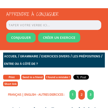
APPRENDRE À CONJUGUER
CONJUGUER
CRÉER UN EXERCICE
/
/
/
/
ACCUEIL
GRAMMAIRE
EXERCICES DIVERS
LES PRÉPOSITIONS
ENTRE OU À CÔTÉ DE ?
Print
Send to a friend
I found a mistake !
Short link
FRANÇAIS
|
ENGLISH
- AUTRES EXERCICES :
1
2
3