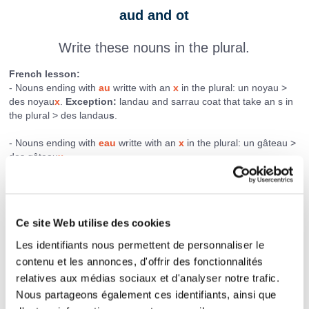
aud and ot
Write these nouns in the plural.
French lesson:
- Nouns ending with
au
writte with an
x
in the plural: un noyau >
des noyau
x
.
Exception:
landau and sarrau coat that take an s in
the plural > des landau
s
.
- Nouns ending with
eau
writte with an
x
in the plural: un gâteau >
des gâteau
x
.
- The words ending in
ot
and
aud
writte with an
s
in the plural.
Examples: un crapaud > des crapaud
s
. un abricot > des abricot
s
.
Ce site Web utilise des cookies
Les identifiants nous permettent de personnaliser le
un poteau ==> des
contenu et les annonces, d'offrir des fonctionnalités
un boyau ==> des
relatives aux médias sociaux et d'analyser notre trafic.
Nous partageons également ces identifiants, ainsi que
un tuyau ==> des