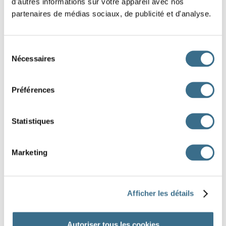
d'autres informations sur votre appareil avec nos
partenaires de médias sociaux, de publicité et d'analyse.
un gâteau ==> des
un cadeau ==> des
Sélection
Nécessaires
du
consentement
un cachot ==> des
Préférences
un crapaud ==> des
un oiseau ==> des
Statistiques
un boulot ==> des
Marketing
un poireau ==> des
Afficher les détails
Autoriser tous les cookies