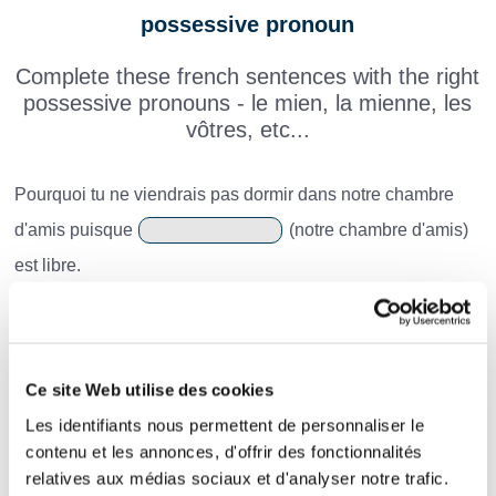
possessive pronoun
Complete these french sentences with the right
possessive pronouns - le mien, la mienne, les
vôtres, etc...
Pourquoi tu ne viendrais pas dormir dans notre chambre
d'amis puisque
(notre chambre d'amis)
est libre.
Mes parents habitent à la campagne. Et vous, où habitent
? (vos parents)
Sylvia, est-ce que ces lunettes sont
?
Ce site Web utilise des cookies
(tes lunettes)
Les identifiants nous permettent de personnaliser le
Je trouve ta télévision vraiment bien mais
contenu et les annonces, d'offrir des fonctionnalités
relatives aux médias sociaux et d'analyser notre trafic.
(ma télévision) est la plus grande. Ma