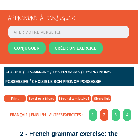
APPRENDRE À CONJUGUER
CONJUGUER
CRÉER UN EXERCICE
/
/
/
ACCUEIL
GRAMMAIRE
LES PRONOMS
LES PRONOMS
/
POSSESSIFS
CHOISIS LE BON PRONOM POSSESSIF
Print
Send to a friend
I found a mistake !
Short link
FRANÇAIS
|
ENGLISH
- AUTRES EXERCICES :
1
2
3
4
2 - French grammar exercise: the