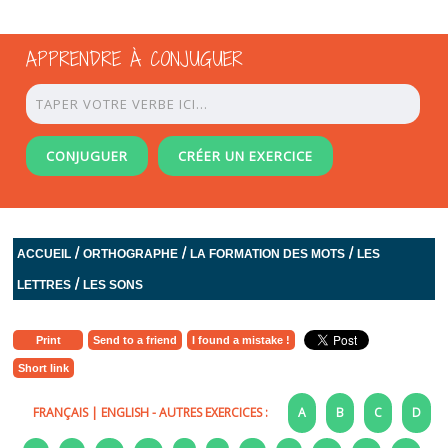
APPRENDRE À CONJUGUER
CONJUGUER
CRÉER UN EXERCICE
/
/
/
ACCUEIL
ORTHOGRAPHE
LA FORMATION DES MOTS
LES
/
LETTRES
LES SONS
Print
Send to a friend
I found a mistake !
Short link
FRANÇAIS
|
ENGLISH
- AUTRES EXERCICES :
A
B
C
D