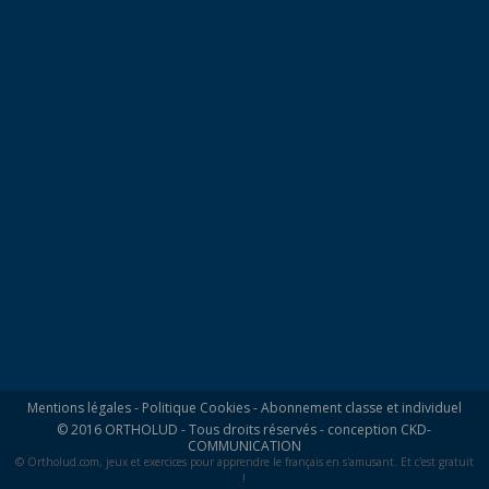
Mentions légales
-
Politique Cookies
-
Abonnement classe et individuel
© 2016 ORTHOLUD - Tous droits réservés - conception
CKD-
COMMUNICATION
© Ortholud.com, jeux et exercices pour apprendre le français en s'amusant. Et c'est gratuit
!