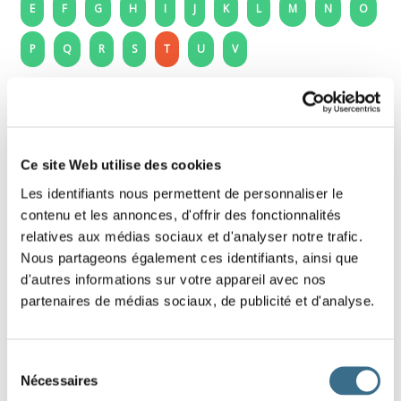
E
F
G
H
I
J
K
L
M
N
O
P
Q
R
S
T
U
V
t - Learning to read: sound t
Slide, in the frame surrounded by orange, 4 or
Ce site Web utilise des cookies
5 images of objects, people or animals in which
you hear the letter
t
.
Les identifiants nous permettent de personnaliser le
contenu et les annonces, d'offrir des fonctionnalités
relatives aux médias sociaux et d'analyser notre trafic.
Read the nouns of the objects or animals, each time you
Nous partageons également ces identifiants, ainsi que
hear the sound
t
, slide the drawing under the letters :
T - t
d'autres informations sur votre appareil avec nos
partenaires de médias sociaux, de publicité et d'analyse.
Sélection
Nécessaires
du