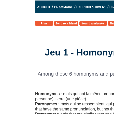
/
/
/
ACCUEIL
GRAMMAIRE
EXERCICES DIVERS
DI
Print
Send to a friend
I found a mistake !
Sho
Jeu 1 - Homony
Among these 6 homonyms and paro
Homonymes :
mots qui ont la même prononc
personne), serre (une pièce)
Paronymes :
mots qui se ressemblent, qui 
that have the same pronunciation, but not th