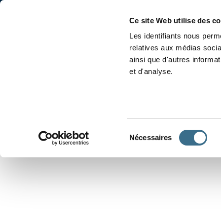
Accueil
Conjugaison
Ce site Web utilise des c
Les identifiants nous perme
relatives aux médias socia
ainsi que d'autres informa
et d'analyse.
APPRENDRE À CONJUGUER
Sélection
Nécessaires
du
consentement