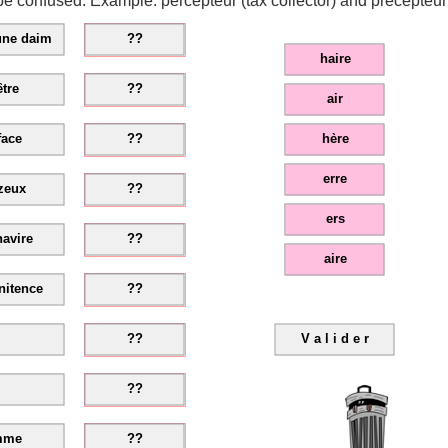
 be confused. Example: percepteur (tax collector) and précepteur