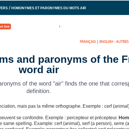
/
VERS
HOMONYMES ET PARONYMES DU MOTS AIR
rt link
FRANÇAIS
|
ENGLISH
- AUTRES 
ms and paronyms of the F
word air
nyms of the word "air" finds the one that corres
definition.
iation, mais pas la même orthographe. Exemple : cerf (animal),
peuvent se confondre. Exemple : percepteur et précepteur.
Hom
e same spelling. Example: cerf (animal), serf (a person), serre 