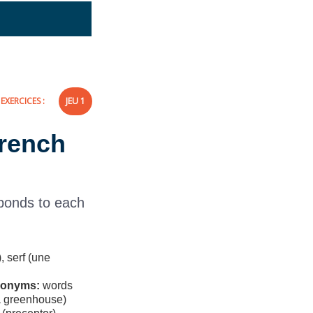
EXERCICES :
JEU 1
rench
ponds to each
 serf (une
onyms:
words
(a greenhouse)