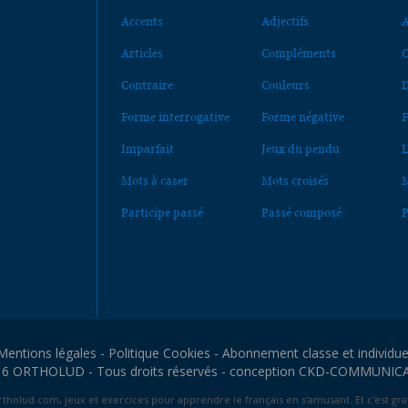
Accents
Adjectifs
A
Articles
Compléments
C
Contraire
Couleurs
D
Forme interrogative
Forme négative
F
Imparfait
Jeux du pendu
L
Mots à caser
Mots croisés
M
Participe passé
Passé composé
P
Mentions légales
-
Politique Cookies
-
Abonnement classe et individue
6 ORTHOLUD - Tous droits réservés - conception
CKD-COMMUNIC
tholud.com, jeux et exercices pour apprendre le français en s'amusant. Et c'est grat