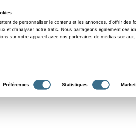
Grammaire
Orthographe
Dictée
Lecture
Vocabulaire
Divers
Par
ookies
ttent de personnaliser le contenu et les annonces, d'offrir des f
ux et d'analyser notre trafic. Nous partageons également ces ide
tions sur votre appareil avec nos partenaires de médias sociaux, 
CONJUGUER
Préférences
Statistiques
Market