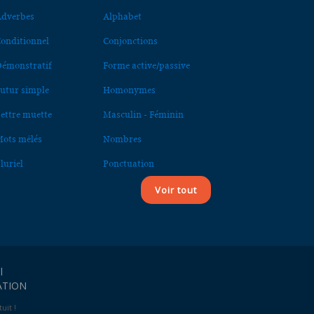
dverbes
Alphabet
onditionnel
Conjonctions
émonstratif
Forme active/passive
utur simple
Homonymes
ettre muette
Masculin - Féminin
ots mêlés
Nombres
luriel
Ponctuation
Voir tout
l
ATION
uit !