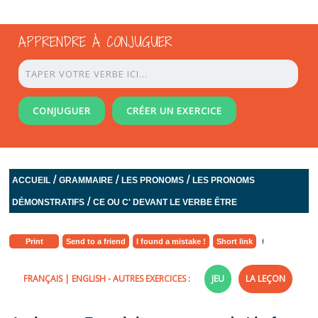
APPRENDRE À CONJUGUER
CONJUGUER
CRÉER UN EXERCICE
/
/
/
ACCUEIL
GRAMMAIRE
LES PRONOMS
LES PRONOMS
/
DÉMONSTRATIFS
CE OU C' DEVANT LE VERBE ÊTRE
Print
Send to a friend
I found a mistake !
Short link
FRANÇAIS
|
ENGLISH
- AUTRES EXERCICES :
JEU
LA LEÇON