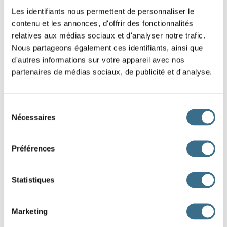
-
C'est
un ticket de tombola.
Ce sont
des enfants très
Les identifiants nous permettent de personnaliser le
contenu et les annonces, d'offrir des fonctionnalités
turbulents.
C'est nous
ses parents. Ce sont eux les fautifs.
relatives aux médias sociaux et d'analyser notre trafic.
-
C'est
un poireau, trois carottes et quelques pommes de
Nous partageons également ces identifiants, ainsi que
d'autres informations sur votre appareil avec nos
terre qui te faut pour préparer la soupe.
partenaires de médias sociaux, de publicité et d'analyse.
-
Ce sont
mes parents, ma sœur et ton frère qui sont venus
m'aider à déménager.
Sélection
Nécessaires
du
consentement
If the pronoun ce/c' is related to a plural or a collective
Préférences
expression above. The verb to be must be in the plural.
Example : Les pommes furent vite ramassées,
c'étaient
les
Statistiques
premières de l'année.
Marketing
Special cases.