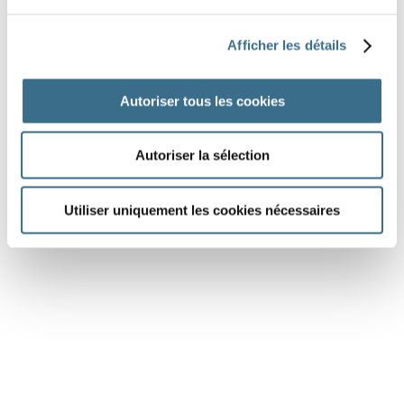
Hours and money: the verb remains in the singular.
Afficher les détails
Example:
C'est
à trois heures ton rendez-vous ?
C'est
trois
euros le kilo.
Autoriser tous les cookies
With the expressions: "si ce n'est", "ce doit être", "ce peut
être", c'est que ... the verb remains in the singular.
Autoriser la sélection
Example:
Si ce n'est pas
eux les coupables, qui ça peut
Utiliser uniquement les cookies nécessaires
être ?