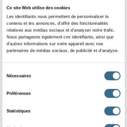
assez loin de la forêt). De plus, sur le
est indiqué
Ce site Web utilise des cookies
Les identifiants nous permettent de personnaliser le
que « bien rares sont les
qui ont pu y arriver »,
contenu et les annonces, d'offrir des fonctionnalités
relatives aux médias sociaux et d'analyser notre trafic.
alors que dans les albums
il est dit qu'on ne peut
Nous partageons également ces identifiants, ainsi que
pas accéder au village schtroumpf sans qu'un Schtroumpf
d'autres informations sur votre appareil avec nos
partenaires de médias sociaux, de publicité et d'analyse.
indique le chemin.
Néanmoins, dans un
(La Soupe aux
Sélection
Schtroumpfs), Gargamel, après de
et vaines
Nécessaires
du
consentement
recherches, au comble du désespoir, trouve le village. Par
Préférences
au sorcier Gargamel qui a la taille humaine, les
Schtroumpfs sont tout
(hauts comme trois
Statistiques
pommes), mais par rapport à la
environnante et