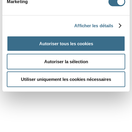
Marketing
leur village, ils
la taille humaine.
Article paru
dans : fr.vikidia.org
Afficher les détails
ont
premier
suivants
longues
nature
humains
rapport
plan
petits
Autoriser tous les cookies
album
Autoriser la sélection
DONE!
Utiliser uniquement les cookies nécessaires