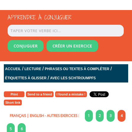
APPRENDRE À CONJUGUER
CONJUGUER
CRÉER UN EXERCICE
/
/
/
ACCUEIL
LECTURE
PHRASES OU TEXTES À COMPLÉTER
/
ÉTIQUETTES À GLISSER
AVEC LES SCHTROUMPFS
Print
Send to a friend
I found a mistake !
Short link
FRANÇAIS
|
ENGLISH
- AUTRES EXERCICES :
1
2
3
4
5
6