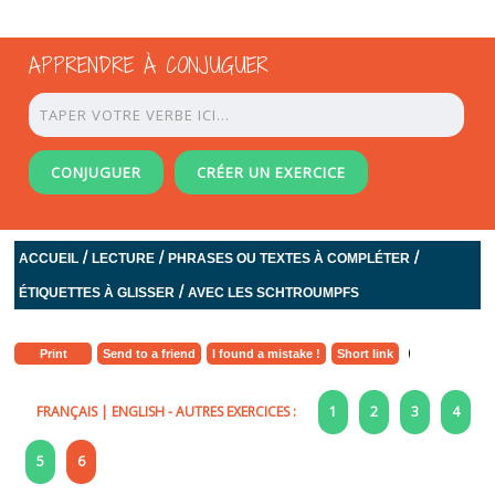
APPRENDRE À CONJUGUER
CONJUGUER
CRÉER UN EXERCICE
/
/
/
ACCUEIL
LECTURE
PHRASES OU TEXTES À COMPLÉTER
/
ÉTIQUETTES À GLISSER
AVEC LES SCHTROUMPFS
Print
Send to a friend
I found a mistake !
Short link
FRANÇAIS
|
ENGLISH
- AUTRES EXERCICES :
1
2
3
4
5
6