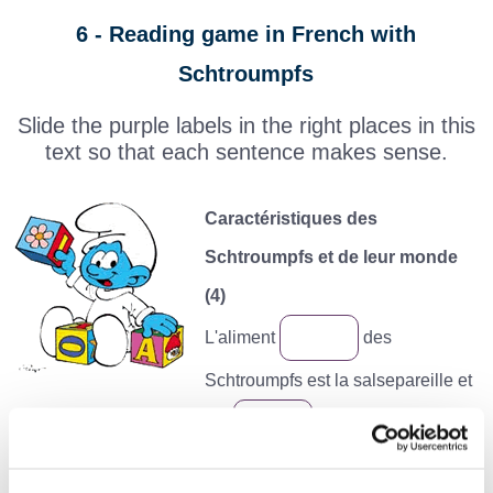
6 - Reading game in French with
Schtroumpfs
Slide the purple labels in the right places in this
text so that each sentence makes sense.
Caractéristiques des
Schtroumpfs et de leur monde
(4)
L'aliment
des
Schtroumpfs est la salsepareille et
ils vivent dans des maisons
ayant l'apparence
de
champignons. Dans "le pays Maudit", il existe