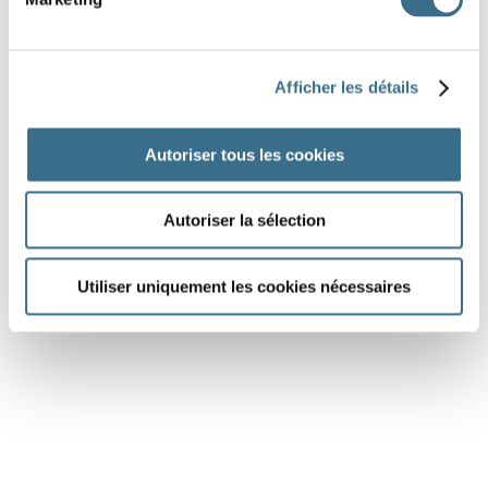
correspondant plus à celui des
.
Article paru
dans : fr.vikidia.org
Afficher les détails
respect
gros
préféré
individuelles
masqués
humains
rivière
barrage
Autoriser tous les cookies
autre
déguisent
chez
Autoriser la sélection
DONE!
Utiliser uniquement les cookies nécessaires