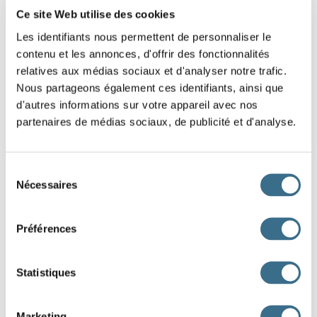
une
sur laquelle les Schtroumpfs ont construit un
Ce site Web utilise des cookies
Les identifiants nous permettent de personnaliser le
afin de ne pas être inondé. La rivière est souvent
contenu et les annonces, d'offrir des fonctionnalités
relatives aux médias sociaux et d'analyser notre trafic.
un élément très présent de l'intrigue.
Nous partageons également ces identifiants, ainsi que
Les Schtroumpfs se
souvent lors de bals
d'autres informations sur votre appareil avec nos
partenaires de médias sociaux, de publicité et d'analyse.
dans le village ou dans l'album Le
Cosmoschtroumpf pour lui faire croire qu'il a atterri sur une
Sélection
planète, mais encore lorsqu'ils donnent des
Nécessaires
du
consentement
représentations théâtrales du Petit Schtoumpferon rouge...
Préférences
Il n'y a pas de loi
les Schtroumpfs, juste des
valeurs morales et du
. À de nombreuses
Statistiques
reprises les Schtroumpfs tentent d'adopter un système
Marketing