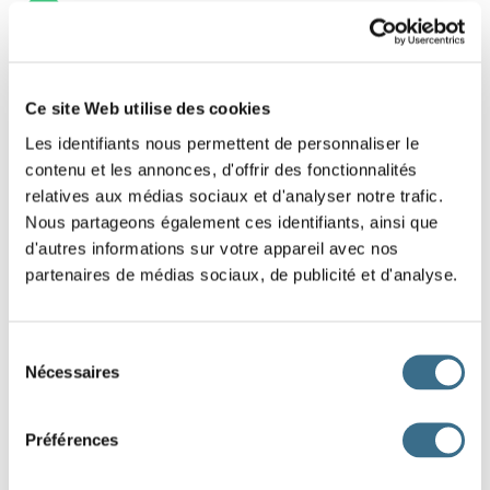
15
9 - French Game - shuffled letters: The
Ce site Web utilise des cookies
adverbs
Les identifiants nous permettent de personnaliser le
contenu et les annonces, d'offrir des fonctionnalités
Find that french adverb, put the letters in the
relatives aux médias sociaux et d'analyser notre trafic.
right order.
Nous partageons également ces identifiants, ainsi que
d'autres informations sur votre appareil avec nos
partenaires de médias sociaux, de publicité et d'analyse.
U
O
S
I
A
N
D
DONE!
Sélection
Nécessaires
du
consentement
Préférences