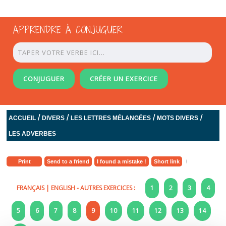
APPRENDRE À CONJUGUER
CONJUGUER
CRÉER UN EXERCICE
/
/
/
/
ACCUEIL
DIVERS
LES LETTRES MÉLANGÉES
MOTS DIVERS
LES ADVERBES
Print
Send to a friend
I found a mistake !
Short link
FRANÇAIS
|
ENGLISH
- AUTRES EXERCICES :
1
2
3
4
5
6
7
8
9
10
11
12
13
14